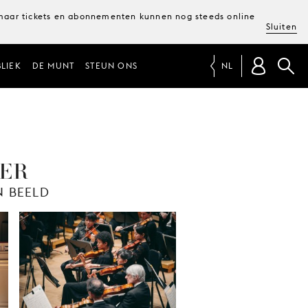
, maar tickets en abonnementen kunnen nog steeds online
Sluiten
LIEK
DE MUNT
STEUN ONS
NL
TER
N BEELD