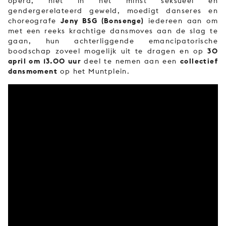
opera, niet in het minst seksueel en
gendergerelateerd geweld, moedigt danseres en
Jeny BSG (Bonsenge)
choreografe
iedereen aan om
met een reeks krachtige dansmoves aan de slag te
gaan, hun achterliggende emancipatorische
30
boodschap zoveel mogelijk uit te dragen en op
april om 13.00 uur
collectief
deel te nemen aan een
dansmoment
op het Muntplein.