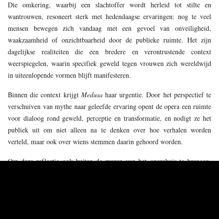
Die omkering, waarbij een slachtoffer wordt herleid tot stilte en
wantrouwen, resoneert sterk met hedendaagse ervaringen: nog te veel
mensen bewegen zich vandaag met een gevoel van onveiligheid,
waakzaamheid of onzichtbaarheid door de publieke ruimte. Het zijn
dagelijkse realiteiten die een bredere en verontrustende context
weerspiegelen, waarin specifiek geweld tegen vrouwen zich wereldwijd
in uiteenlopende vormen blijft manifesteren.
Binnen die context krijgt
Medusa
haar urgentie. Door het perspectief te
verschuiven van mythe naar geleefde ervaring opent de opera een ruimte
voor dialoog rond geweld, perceptie en transformatie, en nodigt ze het
publiek uit om niet alleen na te denken over hoe verhalen worden
verteld, maar ook over wiens stemmen daarin gehoord worden.
Om deze reflectie ook buiten de muren van het operahuis te brengen,
bundelt de Munt de krachten met de MIVB en de Stad Brussel. Via een
participatieve campagne rond beweging en collectieve expressie wil dit
initiatief een gedeelde realiteit omzetten in een gezamenlijk antwoord.