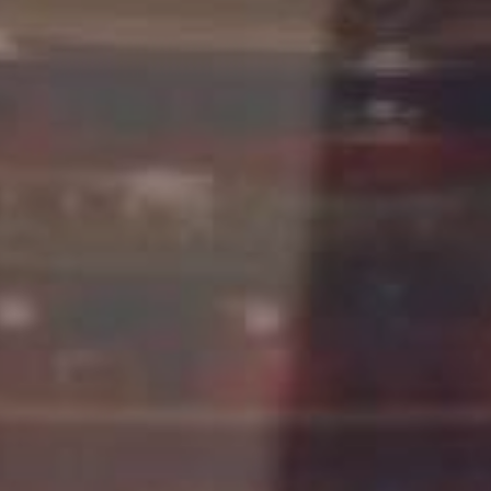
JONG
PUBLIEK
DE
MUNT
STEUN
ONS