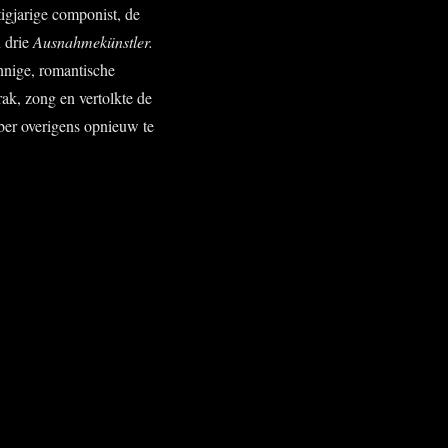
tigjarige componist, de
n drie
Ausnahmekünstler.
nnige, romantische
ak, zong en vertolkte de
ber overigens opnieuw te