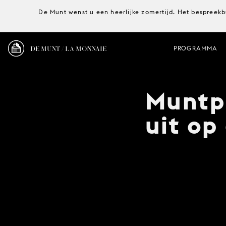
De Munt wenst u een heerlijke zomertijd. Het bespreekb
DE MUNT / LA MONNAIE
PROGRAMMA
Muntp
uit op