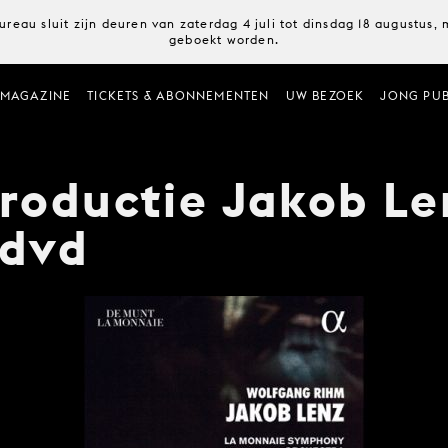
ureau sluit zijn deuren van zaterdag 4 juli tot dinsdag 18 augustus
geboekt worden.
MAGAZINE
TICKETS & ABONNEMENTEN
UW BEZOEK
JONG PUB
roductie Jakob Le
 dvd