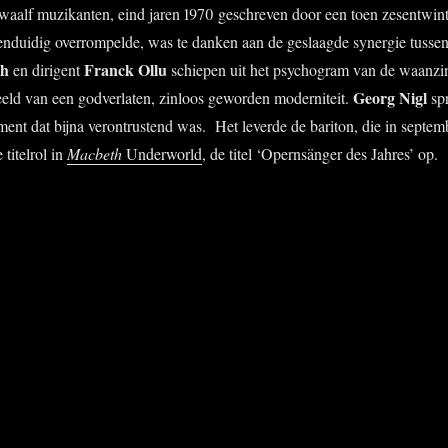
twaalf muzikanten, eind jaren 1970 geschreven door een toen zesentwin­
 eenduidig overrompelde, was te danken aan de geslaagde synergie tusse
th
Franck Ollu
en dirigent
schiepen uit het psychogram van de waanzi
Georg Nigl
eeld van een godverlaten, zinloos geworden moderni­teit.
spr
ent dat bijna verontrustend was. Het leverde de bariton, die in septem
 titelrol in
Macbeth
Underworld
, de titel ‘Opernsänger des Jahres’
op.