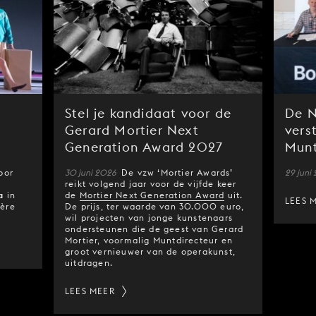
Stel je kandidaat voor de
De N
Gerard Mortier Next
vers
Generation Award 2027
Munt
oor
30 juni 2026
De vzw ‘Mortier Awards’
29 juni
reikt volgend jaar voor de vijfde keer
a
in
de
Mortier Next Generation Award
uit.
LEES 
ière
De prijs, ter waarde van 30.000 euro,
wil projecten van jonge kunstenaars
ondersteunen die de geest van Gerard
Mortier, voormalig Muntdirecteur en
groot vernieuwer van de operakunst,
uitdragen.
LEES MEER