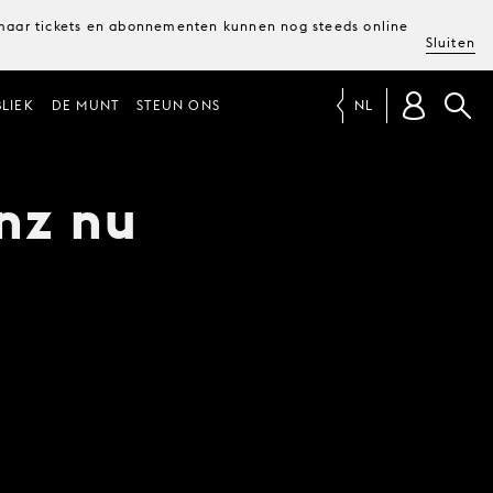
, maar tickets en abonnementen kunnen nog steeds online
Sluiten
LIEK
DE MUNT
STEUN ONS
NL
nz nu