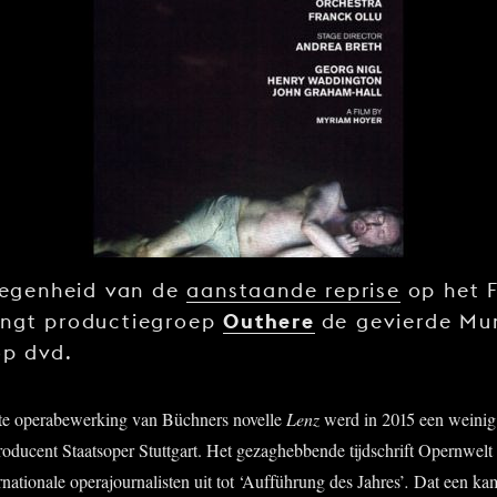
legenheid van de
aanstaande reprise
op het F
Outhere
engt productiegroep
de gevierde Mu
op dvd.
te operabewerking van Büchners novelle
Lenz
werd in 2015 een weinig
roducent Staatsoper Stuttgart. Het gezaghebbende tijdschrift Opernwelt
nationale operajournal­isten uit tot ‘Aufführung des Jahres’
.
Dat een kam