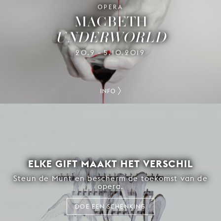
OPERA
MACBETH
UNDERWORLD
20.9
5.10.2019
–
INFO
ELKE GIFT MAAKT HET VERSCHIL
Steun de Munt en bescherm de toekomst van de
opera.
DOE EEN SCHENKING