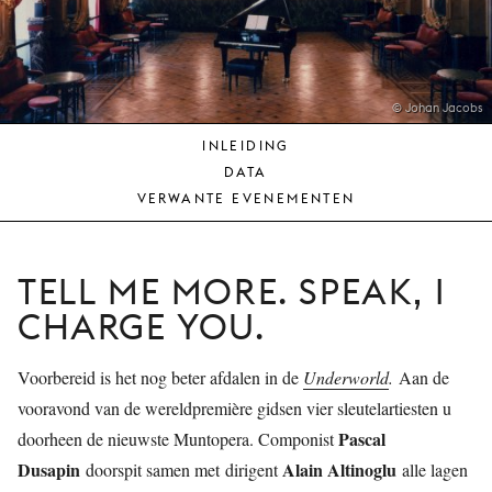
JONG
PUBLIEK
DE
MUNT
© Johan Jacobs
INLEIDING
STEUN
DATA
ONS
VERWANTE EVENEMENTEN
TELL ME MORE. SPEAK, I
CHARGE YOU.
Voorbereid is het nog beter afdalen in de
Underworld
.
Aan de
vooravond van de wereldpremière gidsen vier sleutelartiesten u
Pascal
doorheen de nieuwste Muntopera. Componist
Dusapin
Alain Altinoglu
doorspit samen met dirigent
alle lagen