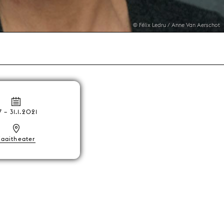
© Félix Ledru / Anne Van Aerschot
7
–
31.1.2021
Kaaitheater