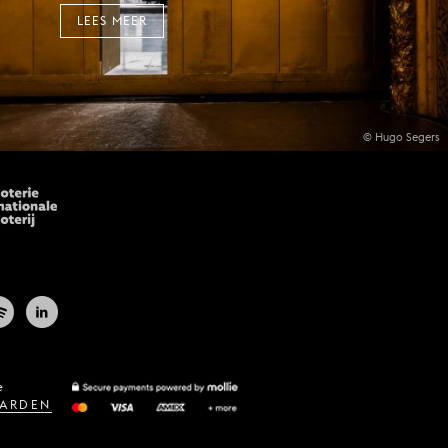
LEES MEER
© Hugo Segers
e
ARDEN