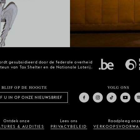
rdt gesubsidieerd door de federale overheid
steun van Tax Shelter en de Nationale Loterij.
BLIJF OP DE HOOGTE
VOLG ONS
JF U IN OP ONZE NIEUWSBRIEF
Ontdek onze
Lees ons
Raadpleeg onz
TURES & AUDITIES
PRIVACYBELEID
VERKOOPSVOORWA