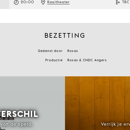
20:00
Kaaitheater
TBC
BEZETTING
Gedanst door
Rosas
Productie
Rosas & CNDC Angers
VERSCHIL
van de opera.
Verrijk je e