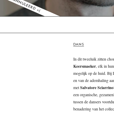
GEANNULEERD =(
DANS
In dit tweeluik zitten ch
Keersmaeker
, elk in hu
mogelijk op de huid. Bij
en van de ademhaling aan
Salvatore Sciarrino
met
een organische, gezamenli
tussen de dansers voort
benadering van het collect