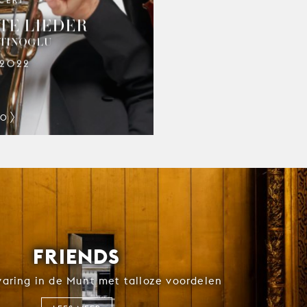
CERT
SYMFONIEORKEST VAN DE MUNT
250 JAAR
TE LIEDER
LTINOGLU
.2022
FO
FRIENDS
rvaring in de Munt met talloze voordelen