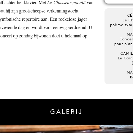
elf achter het klavier. Met
Le Chasseur maudit
van
vat hij zijn grootscheepse verkenningstocht
CÉ
ymfonische repertoire aan. Een roekeloze jager
Le C
poème symp
 de zevende dag en wordt voor eeuwig verdoemd. U
MA
concert op zondag bijwonen doet u helemaal op
Concer
pour pian
CAMIL
Le Carn
MA
B
GALERIJ