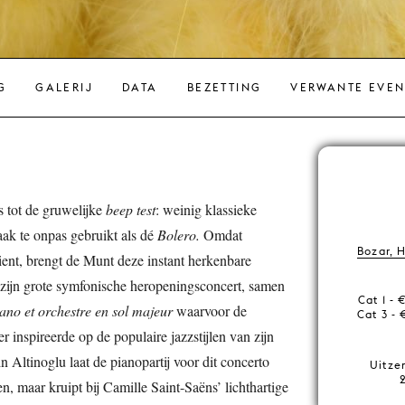
G
GALERIJ
DATA
BEZETTING
VERWANTE EVE
 tot de gruwelijke
beep test
: weinig klassieke
ak te onpas gebruikt als dé
Bolero.
Omdat
Bozar, 
ient, brengt de Munt deze instant herkenbare
ns zijn grote symfonische heropeningsconcert, samen
Cat 1 - 
ano et orchestre en sol majeur
waarvoor de
Cat 3 - 
 inspireerde op de populaire jazzstijlen van zijn
n Altinoglu laat de pianopartij voor dit concerto
Uitze
n, maar kruipt bij Camille Saint-Saëns’ lichthartige