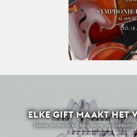
CON
SYMPHONIE 
ALAIN A
30.12
IN
ELKE GIFT MAAKT HET 
Steun de Munt en bescherm de toekomst 