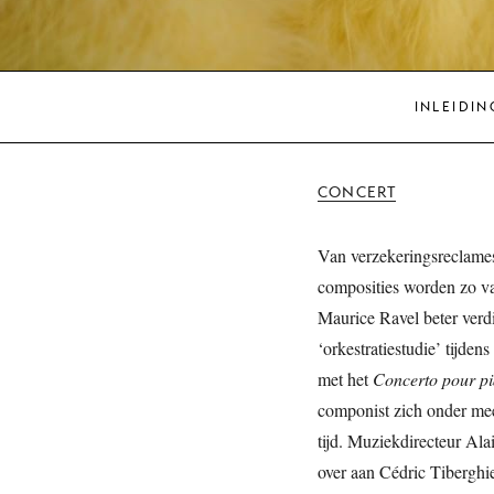
INLEIDIN
CONCERT
Van verzekeringsreclames
composities worden zo va
Maurice Ravel beter verd
‘orkestratiestudie’ tijde
met het
Concerto pour pi
componist zich onder meer
tijd. Muziekdirecteur Alai
over aan Cédric Tiberghie