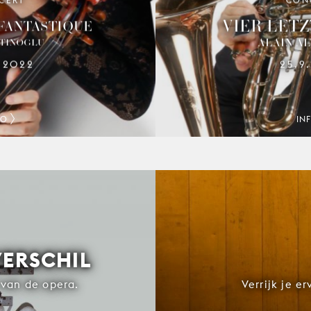
CERT
CON
SYMFONIEORKEST VAN DE MUNT
250 JAAR
VIER LETZ
FANTASTIQUE
ALAIN A
LTINOGLU
.2022
25.9
FO
IN
VERSCHIL
van de opera.
Verrijk je e