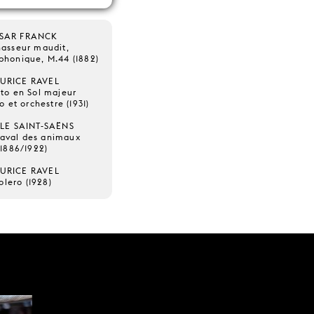
SAR FRANCK
hasseur maudit,
honique, M.44 (1882)
URICE RAVEL
to en Sol majeur
o et orchestre (1931)
LE SAINT-SAËNS
aval des animaux
(1886/1922)
URICE RAVEL
olero (1928)