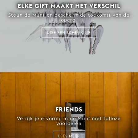
ELKE GIFT MAAKT HET VERSCHIL
Steun de Munt en bescherm de toekomst van de
opera.
DOE EEN SCHENKING
FRIENDS
Verrijk je ervaring in de Munt met talloze
voordelen
LEES MEER