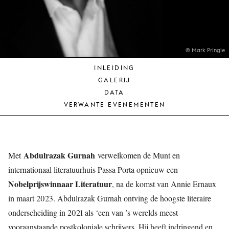
JONG
PUBLIEK
DE
MUNT
© Mark Pringle
INLEIDING
STEUN
GALERIJ
ONS
DATA
VERWANTE EVENEMENTEN
Abdulrazak Gurnah
Met
verwelkomen de Munt en
internationaal literatuurhuis Passa Porta opnieuw een
Nobelprijswinnaar Literatuur
, na de komst van Annie Ernaux
in maart 2023. Abdulrazak Gurnah ontving de hoogste literaire
onderscheiding in 2021 als ‘een van ’s werelds meest
vooraanstaande postkoloniale schrijvers. Hij heeft indringend en