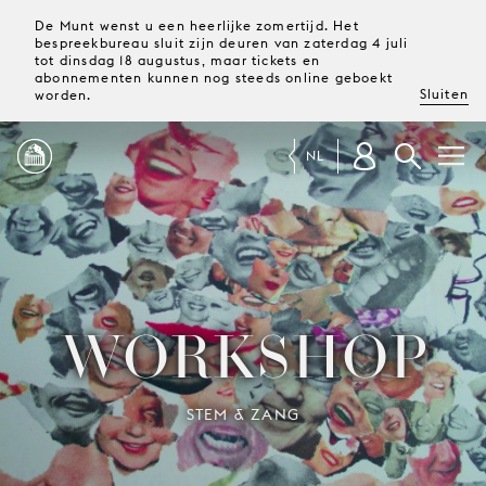
De Munt wenst u een heerlijke zomertijd. Het
bespreekbureau sluit zijn deuren van zaterdag 4 juli
tot dinsdag 18 augustus, maar tickets en
abonnementen kunnen nog steeds online geboekt
Sluiten
worden.
NL
PROGRAMMA
MAGAZINE
WORKSHOP
TICKETS &
ABONNEMENTEN
STEM & ZANG
UW
BEZOEK