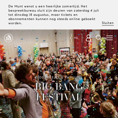
De Munt wenst u een heerlijke zomertijd. Het
bespreekbureau sluit zijn deuren van zaterdag 4 juli
tot dinsdag 18 augustus, maar tickets en
abonnementen kunnen nog steeds online geboekt
Sluiten
worden.
NL
PROGRAMMA
MAGAZINE
KIDS, TEENS & FAMILIES
BIG BANG
TICKETS &
FESTIVAL
ABONNEMENTEN
UW
BEZOEK