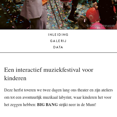
JONG
PUBLIEK
DE
MUNT
© Karolina Maruszak
INLEIDING
STEUN
GALERIJ
ONS
DATA
Een interactief muziekfestival voor
kinderen
Deze herfst toveren we twee dagen lang ons theater en zijn ateliers
om tot een avontuurlijk muzikaal labyrint, waar kinderen het voor
BIG BANG
het zeggen hebben:
strijkt neer in de Munt!