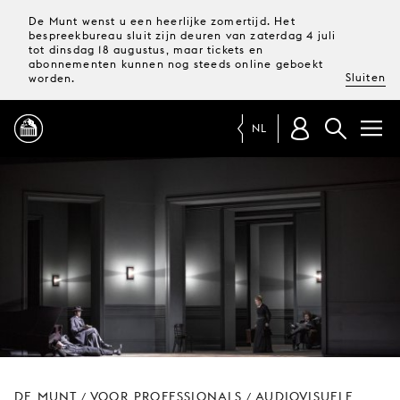
De Munt wenst u een heerlijke zomertijd. Het
bespreekbureau sluit zijn deuren van zaterdag 4 juli
tot dinsdag 18 augustus, maar tickets en
abonnementen kunnen nog steeds online geboekt
Sluiten
worden.
NL
PROGRAMMA
MAGAZINE
TICKETS &
ABONNEMENTEN
UW
BEZOEK
DE MUNT
VOOR PROFESSIONALS
AUDIOVISUELE
/
/