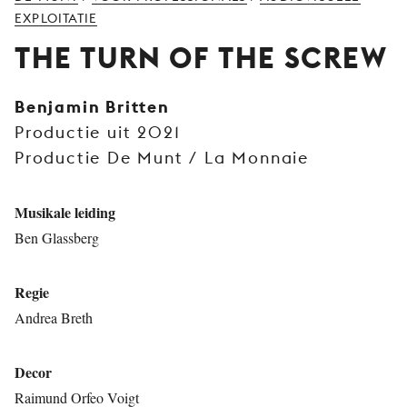
JONG
EXPLOITATIE
PUBLIEK
THE TURN OF THE SCREW
DE
MUNT
Benjamin Britten
Productie uit 2021
STEUN
ONS
Productie De Munt / La Monnaie
Musikale leiding
Ben Glassberg
Regie
Andrea Breth
Decor
Raimund Orfeo Voigt