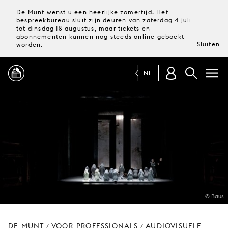
De Munt wenst u een heerlijke zomertijd. Het
bespreekbureau sluit zijn deuren van zaterdag 4 juli
tot dinsdag 18 augustus, maar tickets en
abonnementen kunnen nog steeds online geboekt
Sluiten
worden.
NL
PROGRAMMA
MAGAZINE
TICKETS &
ABONNEMENTEN
© Baus
UW
BEZOEK
DE MUNT
VOOR PROFESSIONALS
AUDIOVISUELE
/
/