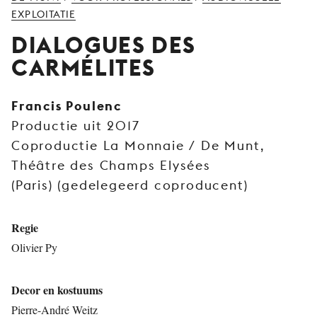
JONG
EXPLOITATIE
PUBLIEK
DIALOGUES DES
DE
CARMÉLITES
MUNT
STEUN
Francis Poulenc
ONS
Productie uit 2017
Coproductie La Monnaie / De Munt,
Théâtre des Champs Elysées
(Paris) (gedelegeerd coproducent)
Regie
Olivier Py
Decor en kostuums
Pierre-André Weitz