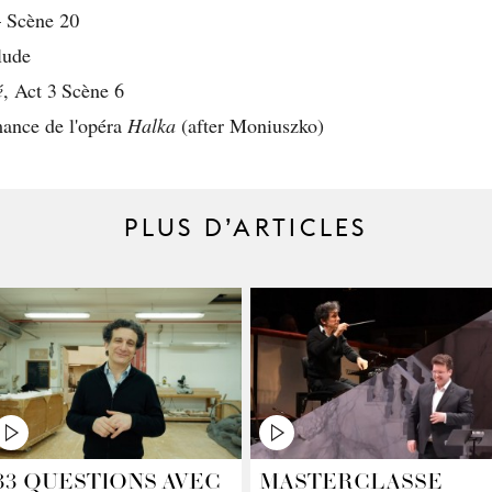
 Scène 20
lude
é
, Act 3 Scène 6
ance de l'opéra
Halka
(after Moniuszko)
PLUS D’ARTICLES
33 QUESTIONS AVEC
MASTERCLASSE