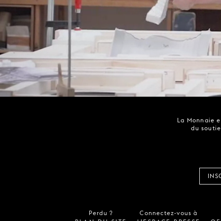
La Monnaie es
du soutie
INS
Perdu ?
Connectez-vous à