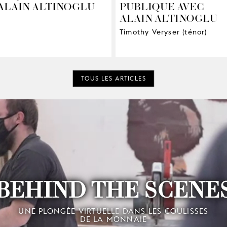
ALAIN ALTINOGLU
PUBLIQUE AVEC
ALAIN ALTINOGLU
Timothy Veryser (ténor)
TOUS LES ARTICLES
BEHIND THE SCENE
UNE PLONGÉE VIRTUELLE DANS LES COULISSES
DE LA MONNAIE