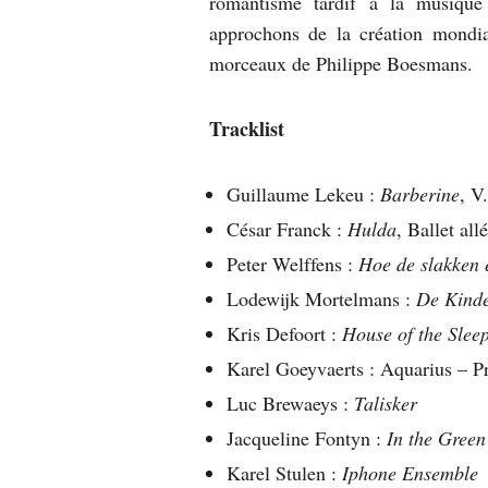
romantisme tardif à la musiqu
approchons de la création mondia
morceaux de Philippe Boesmans.
Tracklist
Guillaume Lekeu :
Barberine
, V
César Franck :
Hulda
, Ballet al
Peter Welffens :
Hoe de slakken 
Lodewijk Mortelmans :
De Kinde
Kris Defoort :
House of the Slee
Karel Goeyvaerts : Aquarius – P
Luc Brewaeys :
Talisker
Jacqueline Fontyn :
In the Gree
Karel Stulen :
Iphone Ensemble