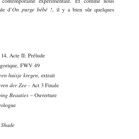
e contemporaine expérimentale. Et comme nous
le d’
On purge bébé !
, il y a bien sûr quelques
. 14, Acte II: Prélude
légorique, FWV 49
een huisje kregen
, extrait
ren der Zee
- Act 3 Finale
ping Beauties
– Ouverture
rologue
n Shade