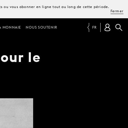
ets ou vous abonner en ligne tout au long de cette période.
Fermer
A MONNAIE
NOUS SOUTENIR
FR
our le
n