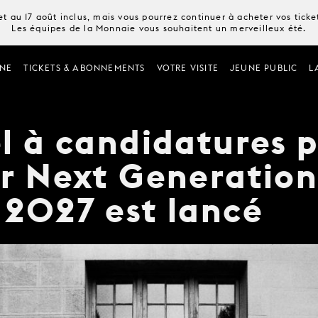
t au 17 août inclus, mais vous pourrez continuer à acheter vos tick
Les équipes de la Monnaie vous souhaitent un merveilleux été.
NE
TICKETS & ABONNEMENTS
VOTRE VISITE
JEUNE PUBLIC
L
l à candidatures p
r Next Generatio
2027 est lancé