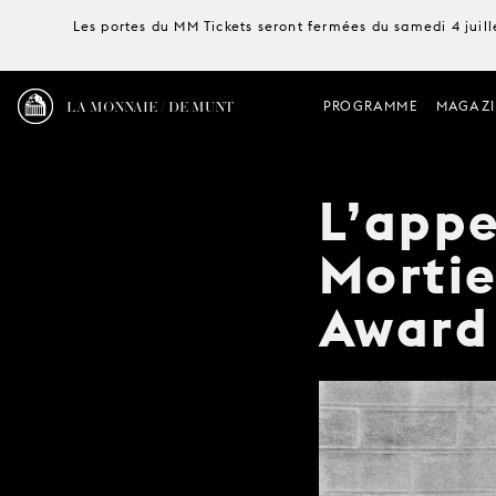
Les portes du MM Tickets seront fermées du samedi 4 juille
LA MONNAIE / DE MUNT
PROGRAMME
MAGAZI
L’appe
Mortie
Award 