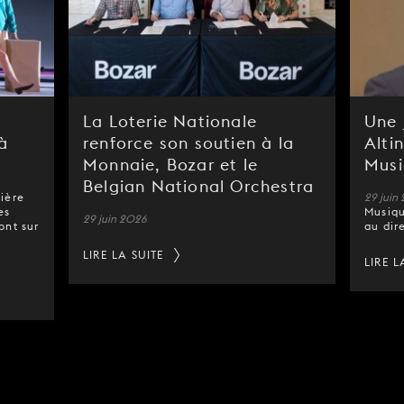
La Loterie Nationale
Une 
à
renforce son soutien à la
Alti
Monnaie, Bozar et le
Mus
Belgian National Orchestra
mière
29 juin
les
Musiqu
29 juin 2026
ont sur
au dir
LIRE LA SUITE
LIRE L