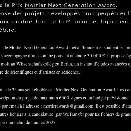
s le Prix
Mortier Next Generation Award
.
nse des projets développés pour perpétuer l
 ancien directeur de la Monnaie et figure e
éâtre.
s, le Mortier Next Generation Award met à l’honneur et soutient les proj
ix s’accompagne d’une somme pouvant atteindre 30 000 €. Il propose é
s mois au Wissenschaftskolleg zu Berlin, un institut d’études avancées 
re de scientifiques et d’artistes en résidence.
moins de 35 ans sont éligibles au Mortier Next Generation Award. Les c
cription du projet de maximum 6000 signes et un budget prévisionnel 
 par email à l’adresse :
mortierawards@gmail.com
. Il est possible d’a
utres fichiers à la candidature (par WeTransfer pour les fichiers de grand
 prix au début de l’année 2027.