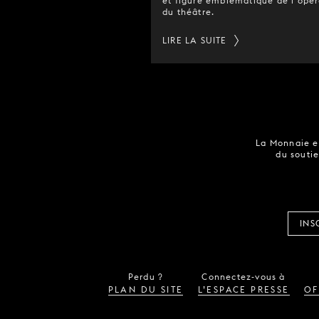
et figure emblématique de l’opér
du théâtre.
LIRE LA SUITE
La Monnaie es
du soutie
INS
Perdu ?
Connectez-vous à
PLAN DU SITE
L’ESPACE PRESSE
OF