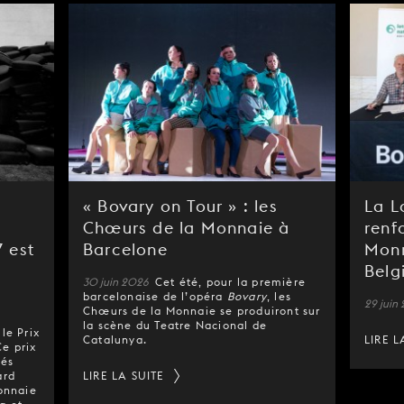
« Bovary on Tour » : les
La L
Chœurs de la Monnaie à
renf
 est
Barcelone
Monn
Belg
30 juin 2026
Cet été, pour la première
barcelonaise de l’opéra
Bovary
, les
29 juin
Chœurs de la Monnaie se produiront sur
la scène du Teatre Nacional de
le Prix
Catalunya.
LIRE L
Ce prix
pés
ard
LIRE LA SUITE
Monnaie