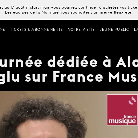
t au 17 août inclus, mais vous pourrez continuer à acheter vos tick
Les équipes de la Monnaie vous souhaitent un merveilleux été.
NE
TICKETS & ABONNEMENTS
VOTRE VISITE
JEUNE PUBLIC
L
urnée dédiée à Al
glu sur France Mu