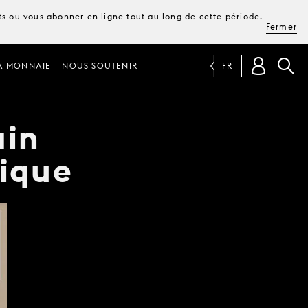
ets ou vous abonner en ligne tout au long de cette période.
Fermer
A MONNAIE
NOUS SOUTENIR
FR
ain
sique