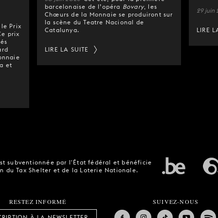
barcelonaise de l’opéra
Bovary
, les
29 juin
Chœurs de la Monnaie se produiront sur
la scène du Teatre Nacional de
le Prix
Catalunya.
LIRE L
Ce prix
pés
ard
LIRE LA SUITE
Monnaie
a et
t subventionnée par l'État fédéral et bénéficie
n du Tax Shelter et de la Loterie Nationale.
RESTEZ INFORMÉ
SUIVEZ-NOUS
CRIPTION À LA NEWSLETTER