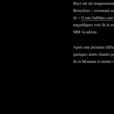
Buyl ont été temporaireme
Brouckère » résonnant au
de «
O mio babbino caro
magnifiques voix de la s
MM Academy.
Après une première diffus
quelques arrêts chantés p
de la Monnaie et mettez-v