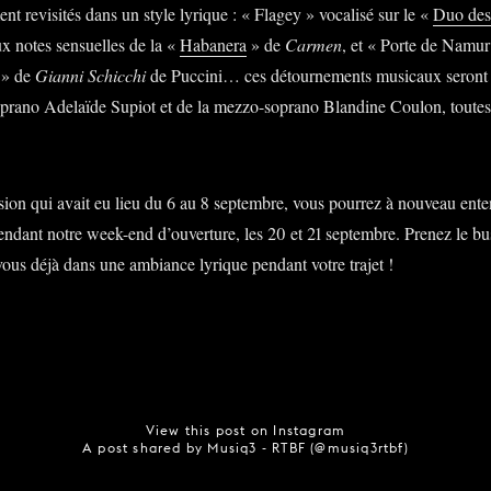
nt revisités dans un style lyrique : « Flagey » vocalisé sur le «
Duo des
x notes sensuelles de la «
Habanera
» de
Carmen
, et « Porte de Namur
» de
Gianni Schicchi
de Puccini… ces détournements musicaux seront in
oprano Adelaïde Supiot et de la mezzo-soprano Blandine Coulon, toute
ion qui avait eu lieu du 6 au 8 septembre, vous pourrez à nouveau ente
endant notre week-end d’ouverture, les 20 et 21 septembre. Prenez le bus
ous déjà dans une ambiance lyrique pendant votre trajet !
View this post on Instagram
A post shared by Musiq3 - RTBF (@musiq3rtbf)