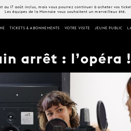
t au 17 août inclus, mais vous pourrez continuer à acheter vos tick
Les équipes de la Monnaie vous souhaitent un merveilleux été.
NE
TICKETS & ABONNEMENTS
VOTRE VISITE
JEUNE PUBLIC
L
in arrêt : l’opéra 