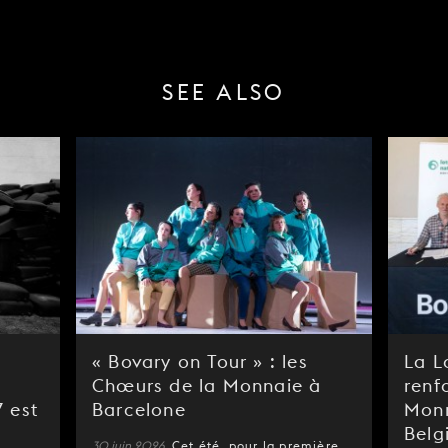
SEE ALSO
« Bovary on Tour » : les
La L
Chœurs de la Monnaie à
renf
 est
Barcelone
Monn
Belg
30 juin 2026
Cet été, pour la première