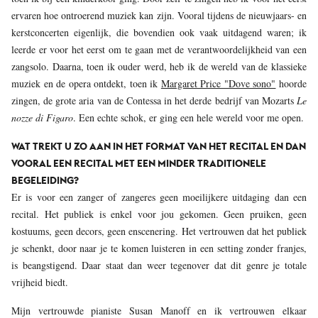
ervaren hoe ontroerend muziek kan zijn. Vooral tijdens de nieuwjaars- en
kerstconcerten eigenlijk, die bovendien ook vaak uitdagend waren; ik
leerde er voor het eerst om te gaan met de verantwoordelijkheid van een
zangsolo. Daarna, toen ik ouder werd, heb ik de wereld van de klassieke
muziek en de opera ontdekt, toen ik
Margaret Price "Dove sono"
hoorde
zingen, de grote aria van de Contessa in het derde bedrijf van Mozarts
Le
nozze di Figaro
. Een echte schok, er ging een hele wereld voor me open.
WAT TREKT U ZO AAN IN HET FORMAT VAN HET RECITAL EN DAN
VOORAL EEN RECITAL MET EEN MINDER TRADITIONELE
BEGELEIDING?
Er is voor een zanger of zangeres geen moeilijkere uitdaging dan een
recital. Het publiek is enkel voor jou gekomen. Geen pruiken, geen
kostuums, geen decors, geen enscenering. Het vertrouwen dat het publiek
je schenkt, door naar je te komen luisteren in een setting zonder franjes,
is beangstigend. Daar staat dan weer tegenover dat dit genre je totale
vrijheid biedt.
Mijn vertrouwde pianiste Susan Manoff en ik vertrouwen elkaar