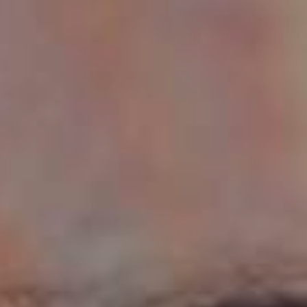
JONG
PUBLIEK
DE
MUNT
STEUN
ONS