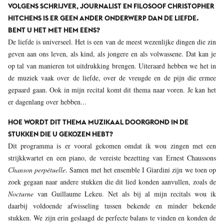
VOLGENS SCHRIJVER, JOURNALIST EN FILOSOOF CHRISTOPHER
HITCHENS IS ER GEEN ANDER ONDERWERP DAN DE LIEFDE.
BENT U HET MET HEM EENS?
De liefde is universeel. Het is een van de meest wezenlijke dingen die zin
geven aan ons leven, als kind, als jongere en als volwassene. Dat kan je
op tal van manieren tot uitdrukking brengen. Uiteraard hebben we het in
de muziek vaak over de liefde, over de vreugde en de pijn die ermee
gepaard gaan. Ook in mijn recital komt dit thema naar voren. Je kan het
er dagenlang over hebben...
HOE WORDT DIT THEMA MUZIKAAL DOORGROND IN DE
STUKKEN DIE U GEKOZEN HEBT?
Dit programma is er vooral gekomen omdat ik wou zingen met een
strijkkwartet en een piano, de vereiste bezetting van Ernest Chaussons
Chanson perpétuelle
. Samen met het ensemble I Giardini zijn we toen op
zoek gegaan naar andere stukken die dit lied konden aanvullen, zoals de
Nocturne
van Guillaume Lekeu. Net als bij al mijn recitals wou ik
daarbij voldoende afwisseling tussen bekende en minder bekende
stukken. We zijn erin geslaagd de perfecte balans te vinden en konden de