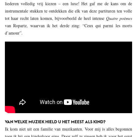
liederen volledig vrij kiezen – een luxe! Het gaf me de kans om de
instrumentale stukken te ontdekken die elk van deze partituren ten volle
tot haar recht laten komen, bijvoorbeeld de heel intense
Quatre poèmes
van Ropartz, waarvan ik het derde zing: “Ceux qui parmi les morts
d’amour”.
VAN WELKE MUZIEK HIELD U HET MEEST ALS KIND?
Ik kom niet uit een familie van muzikanten. Voor mij is alles begonnen
toen ik bij een kinderkoor ging. Door zelf te zingen heb ik voor het eerst