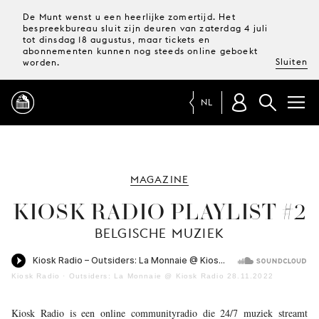
De Munt wenst u een heerlijke zomertijd. Het
bespreekbureau sluit zijn deuren van zaterdag 4 juli
tot dinsdag 18 augustus, maar tickets en
abonnementen kunnen nog steeds online geboekt
Sluiten
worden.
NL
PROGRAMMA
MAGAZINE
MAGAZINE
KIOSK RADIO PLAYLIST #2
BELGISCHE MUZIEK
TICKETS &
ABONNEMENTEN
Kiosk Radio
·
Outsiders: La Monnaie @ Kiosk Radio 28.11.2022
UW
BEZOEK
Kiosk Radio is een online communityradio die 24/7 muziek streamt