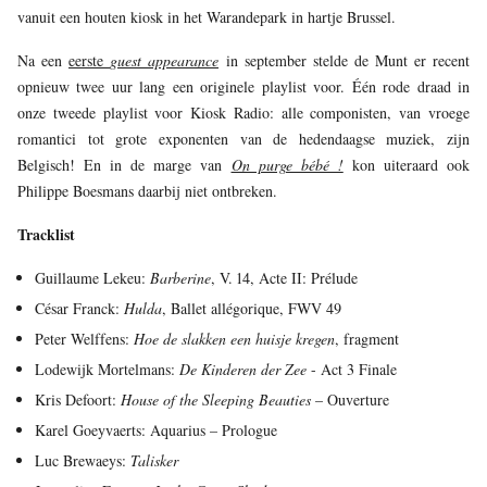
vanuit een houten kiosk in het Warandepark in hartje Brussel.
JONG
PUBLIEK
Na een
eerste
guest appearance
in september stelde de Munt er recent
opnieuw twee uur lang een originele playlist voor. Één rode draad in
DE
MUNT
onze tweede playlist voor Kiosk Radio: alle componisten, van vroege
romantici tot grote exponenten van de hedendaagse muziek, zijn
STEUN
Belgisch! En in de marge van
On purge bébé !
kon uiteraard ook
ONS
Philippe Boesmans daarbij niet ontbreken.
Tracklist
Guillaume Lekeu:
Barberine
, V. 14, Acte II: Prélude
César Franck:
Hulda
, Ballet allégorique, FWV 49
Peter Welffens:
Hoe de slakken een huisje kregen
, fragment
Lodewijk Mortelmans:
De Kinderen der Zee
- Act 3 Finale
Kris Defoort:
House of the Sleeping Beauties
– Ouverture
Karel Goeyvaerts: Aquarius – Prologue
Luc Brewaeys:
Talisker