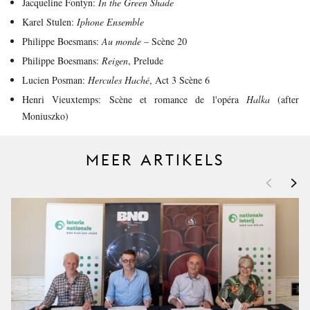
Jacqueline Fontyn:
In the Green Shade
Karel Stulen:
Iphone Ensemble
Philippe Boesmans:
Au monde
– Scène 20
Philippe Boesmans:
Reigen
, Prelude
Lucien Posman:
Hercules Haché
, Act 3 Scène 6
Henri Vieuxtemps: Scène et romance de l'opéra
Halka
(after
Moniuszko)
MEER ARTIKELS
<
>