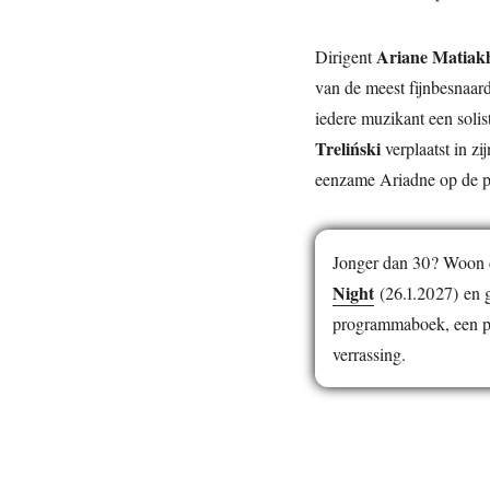
Ariane Matiak
Dirigent
van de meest fijnbesnaar
iedere muzikant een solis
Treliński
verplaatst in z
eenzame Ariadne op de p
Jonger dan 30? Woon d
Night
(26.1.2027) en g
programmaboek, een per
verrassing.