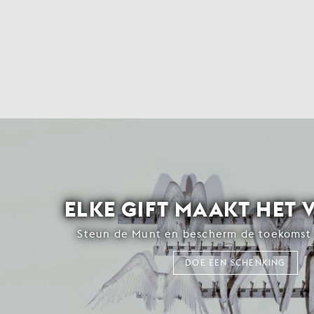
ELKE GIFT MAAKT HET 
Steun de Munt en bescherm de toekomst 
DOE EEN SCHENKING