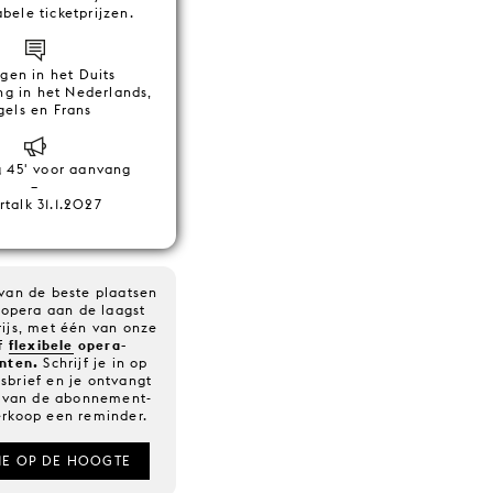
bele ticketprijzen.
gen in het Duits
ng in het Nederlands,
gels en Frans
g 45' voor aanvang
–
rtalk 31.1.2027
 van de beste plaatsen
 opera aan de laagst
rijs, met één van onze
f
flexibele
opera-
nten.
Schrijf je in op
sbrief en je ontvangt
rt van de abonnement-
erkoop een reminder.
E OP DE HOOGTE