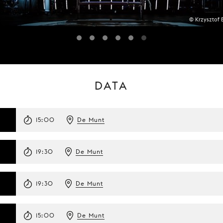
© Krzysztof Bi
DATA
15:00
De Munt
19:30
De Munt
19:30
De Munt
15:00
De Munt