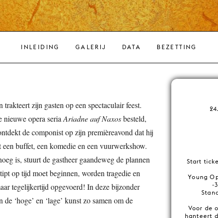
INLEIDING
GALERIJ
DATA
BEZETTING
trakteert zijn gasten op een spectaculair feest.
24
e nieuwe opera seria
Ariadne auf Naxos
besteld,
s ontdekt de componist op zijn premièreavond dat hij
t een buffet, een komedie en een vuurwerkshow.
enoeg is, stuurt de gastheer gaandeweg de plannen
Start tick
tipt op tijd moet beginnen, worden tragedie en
Young Ope
-
aar tegelijkertijd opgevoerd! In deze bijzonder
Stand
en de ‘hoge’ en ‘lage’ kunst zo samen om de
Voor de 
.
hanteert 