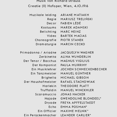
Musik von Richard Strauss
Creatie (II) Hofoper, Wien, 4.10.1916
Muzikale leiding
ARIANE MATIAKH
Regie
MARIUSZ TRELIŃSKI
Decor
FABIEN LÉDÉ
Kostuums
MAREK ADAMSKI
Belichting
MARC HEINZ
Video
BARTEK MACIAS
Choreografie
PIOTR STANEK
Dramaturgie
MARCIN CECKO
Primadonna / Ariadne
JACQUELYN WAGNER
Zerbinetta
ALINA WUNDERLIN
Der Tenor / Bacchus
MAGNUS VIGILIUS
Der Komponist
PAULA MURRIHY
Ein Musiklehrer
JOCHEN SCHMECKENBECHER
Ein Tanzmeister
MANUEL GÜNTHER
Brighella
MICHAEL GIBSON
Der Haushofmeister
RAFAEL STACHOWIAK
Harlekin
THEODORE PLATT
Truffaldin
MANUEL WINCKHLER
Scaramuccio
JONAS HACKER
Najade
GWENDOLINE BLONDEEL°
Dryade
FREYA APFFELSTAEDT
Echo
EMMA POSMAN°
Ein Offizier
MAXIME MELNIK°
Ein Perückenmacher
LEANDER CARLIER°