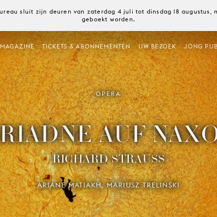
ureau sluit zijn deuren van zaterdag 4 juli tot dinsdag 18 augustus
geboekt worden.
MAGAZINE
TICKETS & ABONNEMENTEN
UW BEZOEK
JONG PUB
OPERA
RIADNE AUF NAX
RICHARD STRAUSS
ARIANE MATIAKH, MARIUSZ TRELIŃSKI