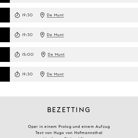
19:30
De Munt
19:30
De Munt
15:00
De Munt
19:30
De Munt
BEZETTING
Oper in einem Prolog und einem Aufzug
Text von Hugo von Hofmannsthal