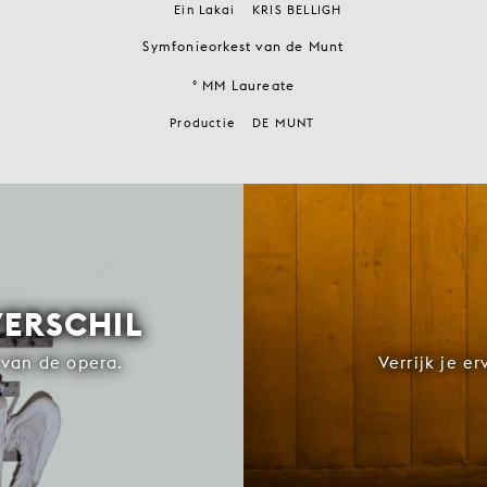
Ein Lakai
KRIS BELLIGH
Symfonieorkest van de Munt
° MM Laureate
Productie
DE MUNT
VERSCHIL
van de opera.
Verrijk je e