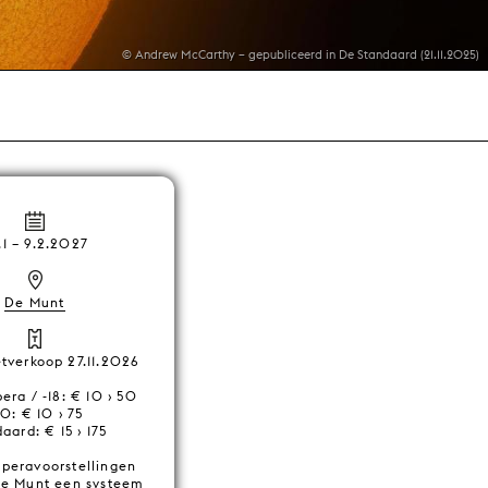
© Andrew McCarthy – gepubliceerd in De Standaard (21.11.2025)
.1
–
9.2.2027
De Munt
etverkoop 27.11.2026
ra / -18: € 10 › 50
30: € 10 › 75
aard: € 15 › 175
operavoorstellingen
de Munt een systeem