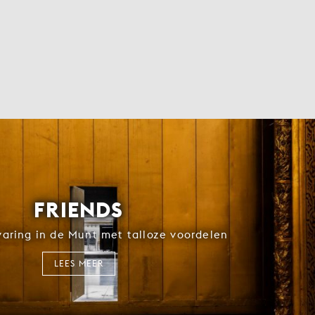
FRIENDS
rvaring in de Munt met talloze voordelen
LEES MEER