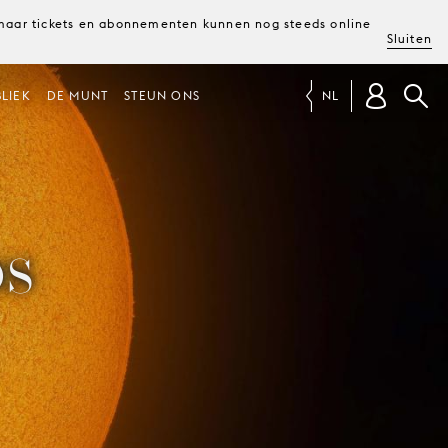
, maar tickets en abonnementen kunnen nog steeds online
Sluiten
LIEK
DE MUNT
STEUN ONS
NL
OS