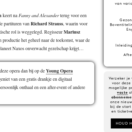
van varia
h
keert na
Fanny and Alexander
terug voor een
Gezon
Richard Strauss
de partituren van
, waarin voor
Boventiteli
En
Mariusz
tische rol is weggelegd. Regisseur
ijn productie het geheel naar de toekomst, waar de
Inleidin
laneet Naxos onverwacht gezelschap krijgt…
Afte
Young Opera
eze opera dan bij op de
eniet van een gratis drankje en digitaal
Verzeker je
voor deze
soonlijk onthaal en een after-event of andere
mogelijke p
vaste
o
abonneme
onze nieuw
bij de sta
en ticketv
HOUD M