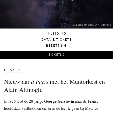
JONG
PUBLIEK
DE
MUNT
© Belga Image / AFP Archive
INLEIDING
STEUN
DATA & TICKETS
ONS
BEZETTING
TICKETS
CONCERT
à Paris
Nieuwjaar
met het Muntorkest en
Alain Altinoglu
George Gershwin
In 1926 reist de 28-jarige
naar de Franse
hoofdstad, vastbesloten om er in de leer te gaan bij Maurice