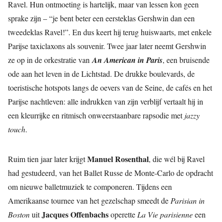
Ravel. Hun ontmoeting is hartelijk, maar van lessen kon geen
sprake zijn – “je bent beter een eersteklas Gershwin dan een
tweedeklas Ravel!”. En dus keert hij terug huiswaarts, met enkele
Parijse taxiclaxons als souvenir. Twee jaar later neemt Gershwin
ze op in de orkestratie van
An American in Paris
, een bruisende
ode aan het leven in de Lichtstad. De drukke boulevards, de
toeristische hotspots langs de oevers van de Seine, de cafés en het
Parijse nachtleven: alle indrukken van zijn verblijf vertaalt hij in
een kleurrijke en ritmisch onweerstaanbare rapsodie met
jazzy
touch
.
Manuel Rosenthal
Ruim tien jaar later krijgt
, die wél bij Ravel
had gestudeerd, van het Ballet Russe de Monte-Carlo de opdracht
om nieuwe balletmuziek te componeren. Tijdens een
Amerikaanse tournee van het gezelschap smeedt de
Parisian in
Jacques Offenbachs
Boston
uit
operette
La Vie parisienne
een