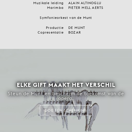
Muzikale leiding
ALAIN ALTINOGLU
Marimba
PIETER MELL AERTS
Symfonieorkest van de Munt
Productie
DE MUNT
Copresentatie
BOZAR
ELKE GIFT MAAKT HET VERSCHIL
Steun de Munt en bescherm de toekomst van de
opera.
DOE EEN SCHENKING