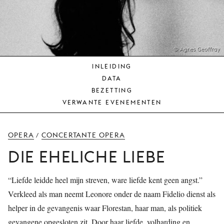
JONG
PUBLIEK
DE
MUNT
© Agnes Geoffray
INLEIDING
STEUN
DATA
ONS
BEZETTING
VERWANTE EVENEMENTEN
OPERA
CONCERTANTE OPERA
/
DIE EHELICHE LIEBE
“Liefde leidde heel mijn streven, ware liefde kent geen angst.”
Verkleed als man neemt Leonore onder de naam Fidelio dienst als
helper in de gevangenis waar Florestan, haar man, als politiek
gevangene opgesloten zit. Door haar liefde, volharding en