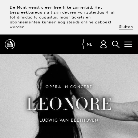
De Munt wenst u een heerlijke zomertijd. Het
bespreekbureau sluit zijn deuren van zaterdag 4 juli
tot dinsdag 18 augustus, maar tickets en
abonnementen kunnen nog steeds online geboekt
Sluiten
worden.
NL
PROGRAMMA
MAGAZINE
OPERA IN CONCERT
LEONORE
TICKETS &
ABONNEMENTEN
LUDWIG VAN BEETHOVEN
UW
BEZOEK