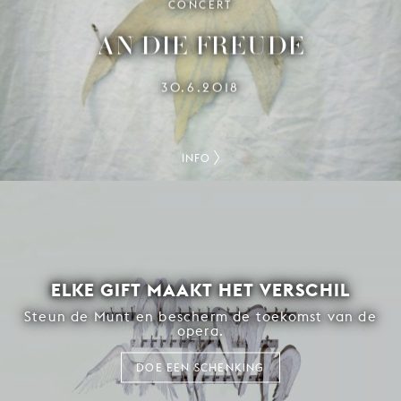
CONCERT
AN DIE FREUDE
30.6.2018
INFO
ELKE GIFT MAAKT HET VERSCHIL
Steun de Munt en bescherm de toekomst van de
opera.
DOE EEN SCHENKING