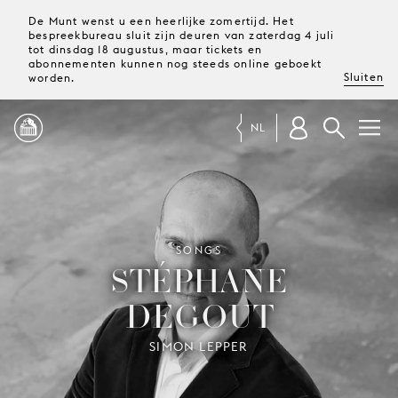
De Munt wenst u een heerlijke zomertijd. Het
bespreekbureau sluit zijn deuren van zaterdag 4 juli
tot dinsdag 18 augustus, maar tickets en
abonnementen kunnen nog steeds online geboekt
Sluiten
worden.
NL
PROGRAMMA
MAGAZINE
SONGS
STÉPHANE
DEGOUT
TICKETS &
ABONNEMENTEN
SIMON LEPPER
UW
BEZOEK