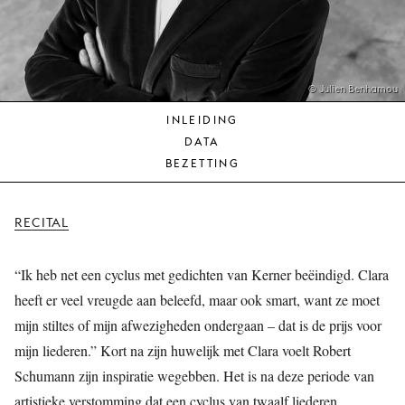
JONG
PUBLIEK
DE
MUNT
© Julien Benhamou
INLEIDING
STEUN
DATA
ONS
BEZETTING
RECITAL
“Ik heb net een cyclus met gedichten van Kerner beëindigd. Clara
heeft er veel vreugde aan beleefd, maar ook smart, want ze moet
mijn stiltes of mijn afwezigheden ondergaan – dat is de prijs voor
mijn liederen.” Kort na zijn huwelijk met Clara voelt Robert
Schumann zijn inspiratie wegebben. Het is na deze periode van
artistieke verstomming dat een cyclus van twaalf liederen,