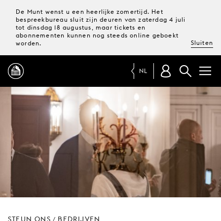
De Munt wenst u een heerlijke zomertijd. Het
bespreekbureau sluit zijn deuren van zaterdag 4 juli
tot dinsdag 18 augustus, maar tickets en
abonnementen kunnen nog steeds online geboekt
Sluiten
worden.
NL
PROGRAMMA
MAGAZINE
TICKETS &
ABONNEMENTEN
UW
BEZOEK
STEUN ONS
BEDRIJVEN
/