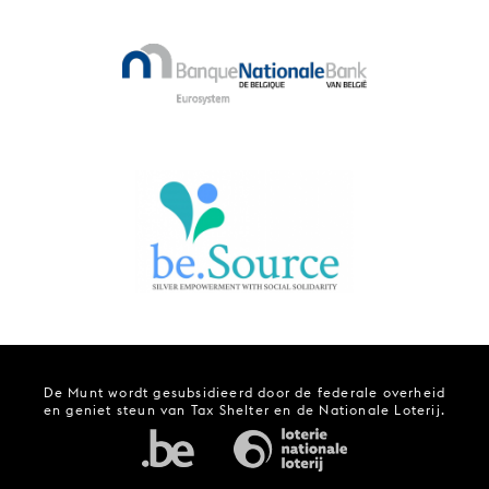
De Munt wordt gesubsidieerd door de federale overheid
en geniet steun van Tax Shelter en de Nationale Loterij.