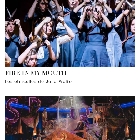
JEUNE
PUBLIC
LA
MONNAIE
NOUS
SOUTENIR
FIRE IN MY MOUTH
Les étincelles de Julia Wolfe