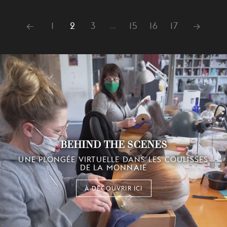
←
1
2
3
…
15
16
17
→
BEHIND THE SCENES
UNE PLONGÉE VIRTUELLE DANS LES COULISSES
DE LA MONNAIE
À DÉCOUVRIR ICI