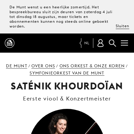
De Munt wenst u een heerlijke zomertijd. Het
bespreekbureau sluit zijn deuren van zaterdag 4 juli
tot dinsdag 18 augustus, maar tickets en
abonnementen kunnen nog steeds online geboekt
Sluiten
worden.
NL
PROGRAMMA
DE MUNT
OVER ONS
ONS ORKEST & ONZE KOREN
/
/
/
SYMFONIEORKEST VAN DE MUNT
MAGAZINE
SATÉNIK KHOURDOÏAN
Eerste viool & Konzertmeister
TICKETS &
ABONNEMENTEN
UW
BEZOEK