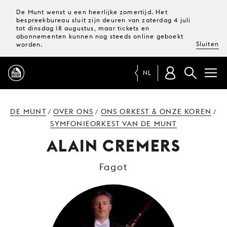
De Munt wenst u een heerlijke zomertijd. Het
bespreekbureau sluit zijn deuren van zaterdag 4 juli
tot dinsdag 18 augustus, maar tickets en
abonnementen kunnen nog steeds online geboekt
Sluiten
worden.
NL
PROGRAMMA
DE MUNT
OVER ONS
ONS ORKEST & ONZE KOREN
/
/
/
SYMFONIEORKEST VAN DE MUNT
MAGAZINE
ALAIN CREMERS
Fagot
TICKETS &
ABONNEMENTEN
UW
BEZOEK