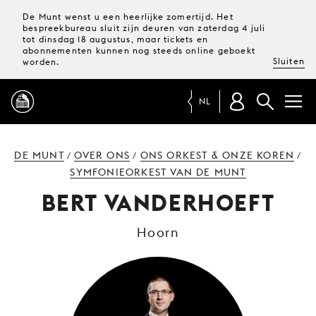
De Munt wenst u een heerlijke zomertijd. Het
bespreekbureau sluit zijn deuren van zaterdag 4 juli
tot dinsdag 18 augustus, maar tickets en
abonnementen kunnen nog steeds online geboekt
Sluiten
worden.
NL
PROGRAMMA
DE MUNT
OVER ONS
ONS ORKEST & ONZE KOREN
/
/
/
SYMFONIEORKEST VAN DE MUNT
MAGAZINE
BERT VANDERHOEFT
Hoorn
TICKETS &
ABONNEMENTEN
UW
BEZOEK