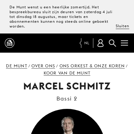
De Munt wenst u een heerlijke zomertijd. Het
bespreekbureau sluit zijn deuren van zaterdag 4 juli
tot dinsdag 18 augustus, maar tickets en
abonnementen kunnen nog steeds online geboekt
Sluiten
worden.
NL
PROGRAMMA
DE MUNT
OVER ONS
ONS ORKEST & ONZE KOREN
/
/
/
KOOR VAN DE MUNT
MAGAZINE
MARCEL SCHMITZ
Bassi 2
TICKETS &
ABONNEMENTEN
UW
BEZOEK