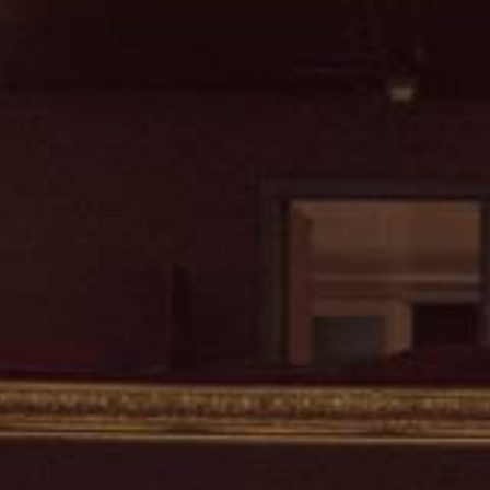
JONG
PUBLIEK
DE
MUNT
STEUN
ONS