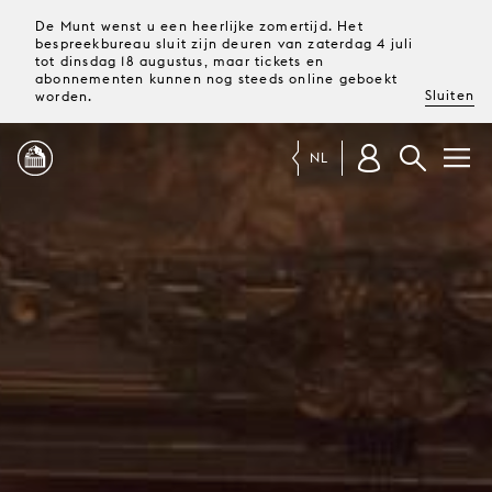
De Munt wenst u een heerlijke zomertijd. Het
bespreekbureau sluit zijn deuren van zaterdag 4 juli
tot dinsdag 18 augustus, maar tickets en
abonnementen kunnen nog steeds online geboekt
Sluiten
worden.
NL
PROGRAMMA
MAGAZINE
TICKETS &
ABONNEMENTEN
UW
BEZOEK