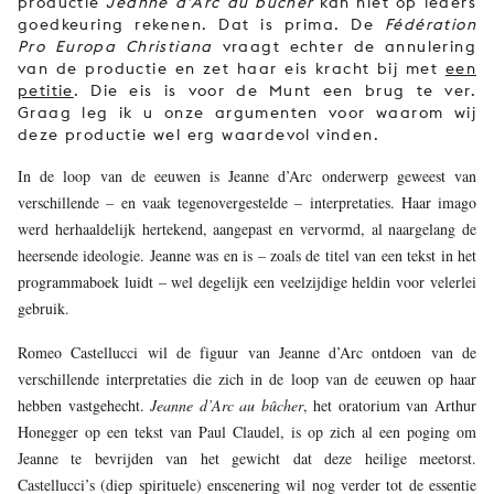
productie
Jeanne d’Arc au bûcher
kan niet op ieders
goedkeuring rekenen. Dat is prima. De
Fédération
Pro Europa Christiana
vraagt echter de annulering
van de productie en zet haar eis kracht bij met
een
petitie
. Die eis is voor de Munt een brug te ver.
Graag leg ik u onze argumenten voor waarom wij
deze productie wel erg waardevol vinden.
In de loop van de eeuwen is Jeanne d’Arc onderwerp geweest van
verschillende – en vaak tegenovergestelde – interpretaties. Haar imago
werd herhaaldelijk hertekend, aangepast en vervormd, al naargelang de
heersende ideologie. Jeanne was en is – zoals de titel van een tekst in het
programmaboek luidt – wel degelijk een veelzijdige heldin voor velerlei
gebruik.
Romeo Castellucci wil de figuur van Jeanne d’Arc ontdoen van de
verschillende interpretaties die zich in de loop van de eeuwen op haar
hebben vastgehecht.
Jeanne d’Arc au bûcher
, het oratorium van Arthur
Honegger op een tekst van Paul Claudel, is op zich al een poging om
Jeanne te bevrijden van het gewicht dat deze heilige meetorst.
Castellucci’s (diep spirituele) enscenering wil nog verder tot de essentie