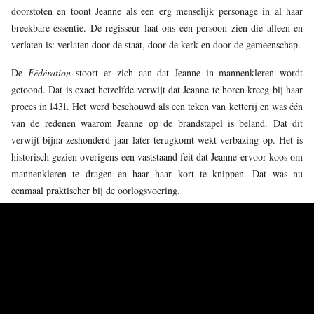
doorstoten en toont Jeanne als een erg menselijk personage in al haar
breekbare essentie. De regisseur laat ons een persoon zien die alleen en
verlaten is: verlaten door de staat, door de kerk en door de gemeenschap.
De
Fédération
stoort er zich aan dat Jeanne in mannenkleren wordt
getoond. Dat is exact hetzelfde verwijt dat Jeanne te horen kreeg bij haar
proces in 1431. Het werd beschouwd als een teken van ketterij en was één
van de redenen waarom Jeanne op de brandstapel is beland. Dat dit
verwijt bijna zeshonderd jaar later terugkomt wekt verbazing op. Het is
historisch gezien overigens een vaststaand feit dat Jeanne ervoor koos om
mannenkleren te dragen en haar haar kort te knippen. Dat was nu
eenmaal praktischer bij de oorlogsvoering.
De portrettering van Jeanne als concierge aan het begin van de
voorstelling is een doelbewuste fictionele keuze. De regisseur ontdoet de
maagd van Orléans van alle bezwarende symboliek door haar in een
ander personage in te snijden. Jeanne dringt als het ware als een
bliksemschicht binnen in een willekeurige persoon. Zo ontdekken we de
menselijke kwetsbaarheid en kracht van deze unieke figuur.