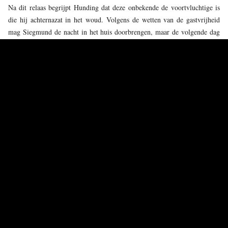
Na dit relaas begrijpt Hunding dat deze onbekende de voortvluchtige is
die hij achternazat in het woud. Volgens de wetten van de gastvrijheid
mag Siegmund de nacht in het huis doorbrengen, maar de volgende dag
zal hij Hunding moeten trotseren in een duel.
Sieglinde doet een slaapmiddel in Hundings avonddrank en trekt zich
terug voor de nacht. Siegmund voelt zich onherroepelijk tot Sieglinde
aangetrokken. Hij herinnert zich de belofte van zijn vader, die hem zei
dat hij in tijden van nood een zwaard zou vinden.