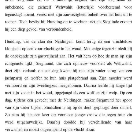
onbekende, die zichzelf Wehwahlt (letterlijk: voorbestemd voor
tegenslag) noemt, vreest met zijn aanwezigheid onheil over het huis uit te
roepen. Toch beslist hij Hunding op te wachten: net als Sieglinde ervaart
hij een diep gevoel van verbondenheid.
Hunding, van de clan der Neidingen, komt terug na een vruchteloze
klopjacht op een voortvluchtige in het woud. Met enige tegenzin biedt hij
de onbekende zijn gastvrijheid aan. Het valt hem op hoe de man op zijn
echtgenote lijkt. Siegmund, die zich opnieuw voorstelt als Wehwahlt,
doet zijn verhaal: op een dag kwam hij met zijn vader terug van een
jachtpartij en troffen ze hun huis platgebrand aan. Zijn moeder werd
vermoord en zijn tweelingzus meegenomen. Daarna leefde hij lange tijd
met zijn vader in het woud, opgejaagd als een wolf en zijn welp. Op een
dag, tijdens een gevecht met de Neidingen, raakte Siegmund het spoor
van zijn vader bijster. Sindsdien is hij op de dool, geplaagd door onheil.
Zo nam hij het een keer op voor een jonge vrouw die tegen haar zin
werd uitgehuwelijkt. Daarbij doodde hij verschillende van haar
verwanten en moest ongewapend op de vlucht slaan.