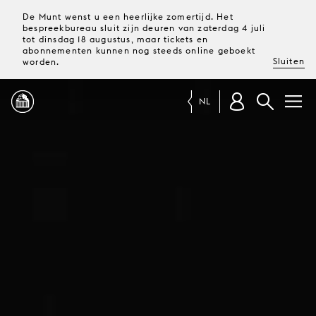
De Munt wenst u een heerlijke zomertijd. Het
bespreekbureau sluit zijn deuren van zaterdag 4 juli
tot dinsdag 18 augustus, maar tickets en
abonnementen kunnen nog steeds online geboekt
Sluiten
worden.
NL
PROGRAMMA
MAGAZINE
TICKETS &
ABONNEMENTEN
UW
BEZOEK