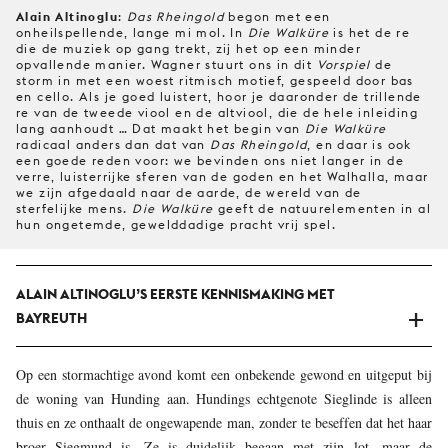
Alain Altinoglu
:
Das Rheingold
begon met een
onheilspellende, lange mi mol. In
Die Walküre
is het de re
die de muziek op gang trekt, zij het op een minder
opvallende manier. Wagner stuurt ons in dit
Vorspiel
de
storm in met een woest ritmisch motief, gespeeld door bas
en cello. Als je goed luistert, hoor je daaronder de trillende
re van de tweede viool en de altviool, die de hele inleiding
lang aanhoudt … Dat maakt het begin van
Die Walküre
radicaal anders dan dat van
Das Rheingold
, en daar is ook
een goede reden voor: we bevinden ons niet langer in de
verre, luisterrijke sferen van de goden en het Walhalla, maar
we zijn afgedaald naar de aarde, de wereld van de
sterfelijke mens.
Die Walküre
geeft de natuurelementen in al
hun ongetemde, gewelddadige pracht vrij spel.
ALAIN ALTINOGLU’S EERSTE KENNISMAKING MET
BAYREUTH
Op een stormachtige avond komt een onbekende gewond en uitgeput bij
de woning van Hunding aan. Hundings echtgenote Sieglinde is alleen
thuis en ze onthaalt de ongewapende man, zonder te beseffen dat het haar
broer Siegmund is. Ze is duidelijk begaan met zijn lot, maar de