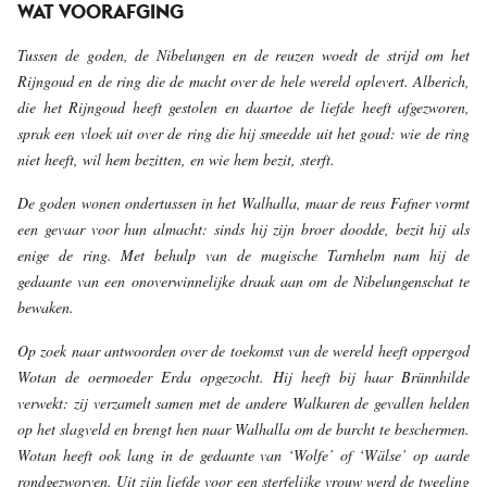
WAT VOORAFGING
Tussen de goden, de Nibelungen en de reuzen woedt de strijd om het
Rijngoud en de ring die de macht over de hele wereld oplevert. Alberich,
die het Rijngoud heeft gestolen en daartoe de liefde heeft afgezworen,
sprak een vloek uit over de ring die hij smeedde uit het goud: wie de ring
niet heeft, wil hem bezitten, en wie hem bezit, sterft.
De goden wonen ondertussen in het Walhalla, maar de reus Fafner vormt
een gevaar voor hun almacht: sinds hij zijn broer doodde, bezit hij als
enige de ring. Met behulp van de magische Tarnhelm nam hij de
gedaante van een onoverwinnelijke draak aan om de Nibelungenschat te
bewaken.
Op zoek naar antwoorden over de toekomst van de wereld heeft oppergod
Wotan de oermoeder Erda opgezocht. Hij heeft bij haar Brünnhilde
verwekt: zij verzamelt samen met de andere Walkuren de gevallen helden
op het slagveld en brengt hen naar Walhalla om de burcht te beschermen.
Wotan heeft ook lang in de gedaante van ‘Wolfe’ of ‘Wälse’ op aarde
rondgezworven. Uit zijn liefde voor een sterfelijke vrouw werd de tweeling