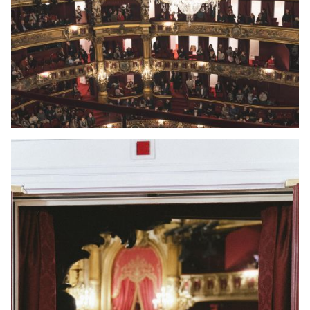
JONG
PUBLIEK
DE
MUNT
STEUN
ONS