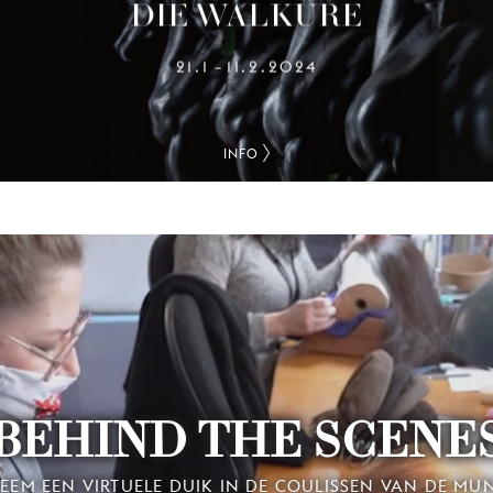
DIE WALKÜRE
21.1
11.2.2024
–
INFO
BEHIND THE SCENE
EEM EEN VIRTUELE DUIK IN DE COULISSEN VAN DE MU