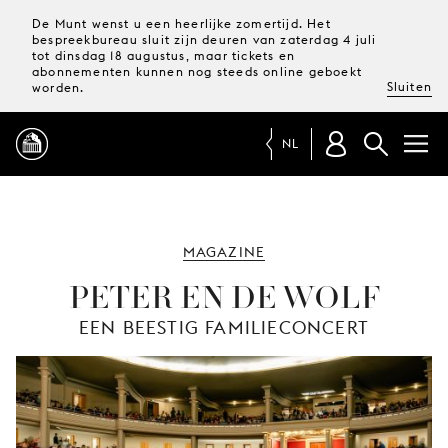
De Munt wenst u een heerlijke zomertijd. Het
bespreekbureau sluit zijn deuren van zaterdag 4 juli
tot dinsdag 18 augustus, maar tickets en
abonnementen kunnen nog steeds online geboekt
Sluiten
worden.
NL
PROGRAMMA
MAGAZINE
MAGAZINE
PETER EN DE WOLF
EEN BEESTIG FAMILIECONCERT
TICKETS &
ABONNEMENTEN
UW
BEZOEK