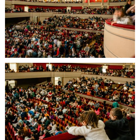
JONG
PUBLIEK
DE
MUNT
STEUN
ONS