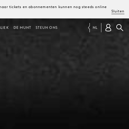
, maar tickets en abonnementen kunnen nog steeds online
Sluiten
LIEK
DE MUNT
STEUN ONS
NL