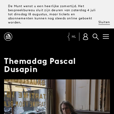
De Munt wenst u een heerlijke zomertijd. Het
bespreekbureau sluit zijn deuren van zaterdag 4 juli
tot dinsdag 18 augustus, maar tickets en
abonnementen kunnen nog steeds online geboekt
Sluiten
worden.
NL
PROGRAMMA
Themadag Pascal
Dusapin
MAGAZINE
TICKETS &
ABONNEMENTEN
UW
BEZOEK