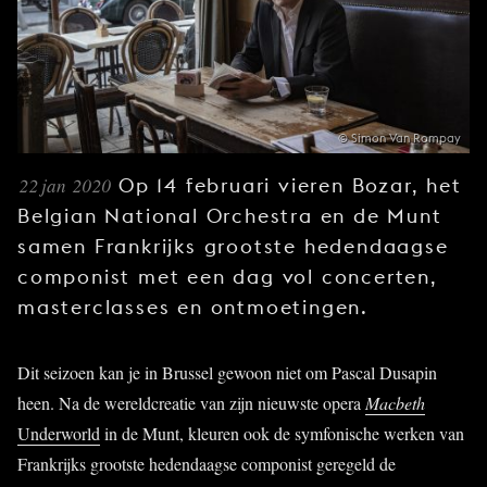
JONG
PUBLIEK
DE
MUNT
© Simon Van Rompay
STEUN
ONS
22 jan 2020
Op 14 februari vieren Bozar, het
Belgian National Orchestra en de Munt
samen Frankrijks grootste hedendaagse
componist met een dag vol concerten,
masterclasses en ontmoetingen.
Dit seizoen kan je in Brussel gewoon niet om Pascal Dusapin
heen. Na de wereldcreatie van zijn nieuwste opera
Macbeth
Underworld
in de Munt, kleuren ook de symfonische werken van
Frankrijks grootste hedendaagse componist geregeld de