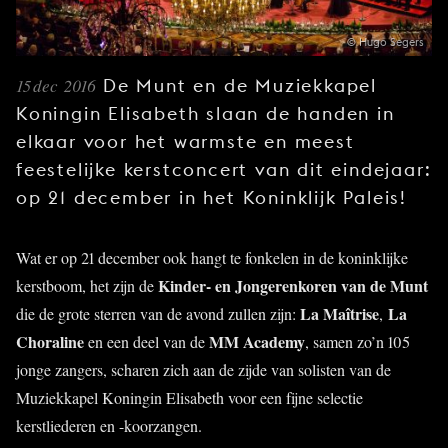
JONG
PUBLIEK
© Hugo Segers
DE
15 dec 2016
De Munt en de Muziekkapel
MUNT
Koningin Elisabeth slaan de handen in
elkaar voor het warmste en meest
STEUN
ONS
feestelijke kerstconcert van dit eindejaar:
op 21 december in het Koninklijk Paleis!
Wat er op 21 december ook hangt te fonkelen in de koninklijke
Kinder- en Jongerenkoren van de Munt
kerstboom, het zijn de
La Maîtrise
La
die de grote sterren van de avond zullen zijn:
,
Choraline
MM Academy
en een deel van de
, samen zo’n 105
jonge zangers, scharen zich aan de zijde van solisten van de
Muziekkapel Koningin Elisabeth voor een fijne selectie
kerstliederen en -koorzangen.