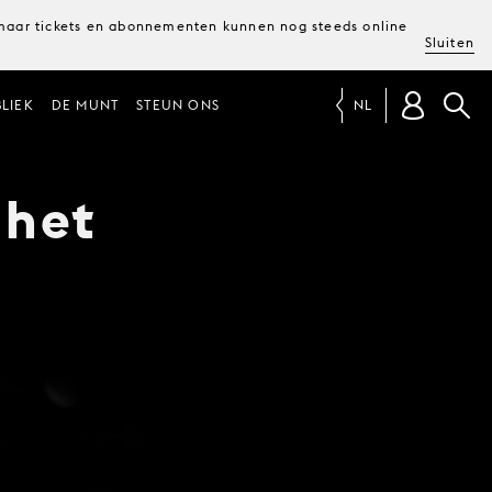
, maar tickets en abonnementen kunnen nog steeds online
Sluiten
LIEK
DE MUNT
STEUN ONS
NL
 het