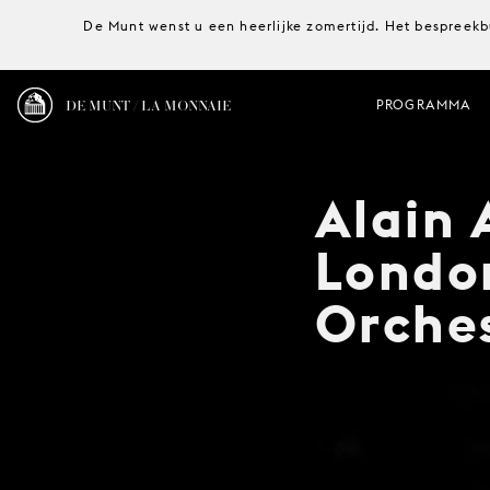
De Munt wenst u een heerlijke zomertijd. Het bespreekb
DE MUNT / LA MONNAIE
PROGRAMMA
Alain 
Londo
Orche