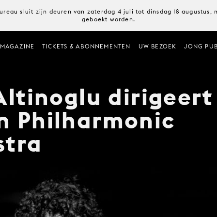
ureau sluit zijn deuren van zaterdag 4 juli tot dinsdag 18 augustus
geboekt worden.
MAGAZINE
TICKETS & ABONNEMENTEN
UW BEZOEK
JONG PUB
Altinoglu dirigeert
n Philharmonic
stra