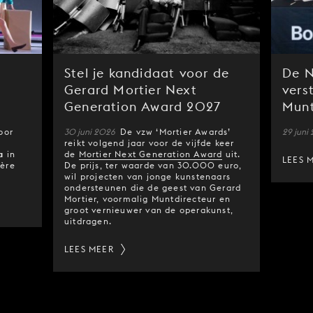
Stel je kandidaat voor de
De N
Gerard Mortier Next
vers
Generation Award 2027
Munt
oor
30 juni 2026
De vzw ‘Mortier Awards’
29 juni
reikt volgend jaar voor de vijfde keer
a
in
de
Mortier Next Generation Award
uit.
LEES 
ière
De prijs, ter waarde van 30.000 euro,
wil projecten van jonge kunstenaars
ondersteunen die de geest van Gerard
Mortier, voormalig Muntdirecteur en
groot vernieuwer van de operakunst,
uitdragen.
LEES MEER