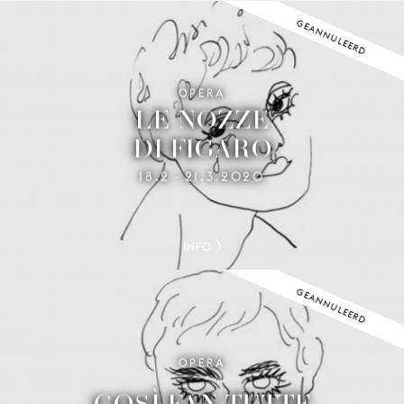
GEANNULEERD
OPERA
LE NOZZE
DI FIGARO
18.2
21.3.2020
–
INFO
GEANNULEERD
OPERA
COSÌ FAN TUTTE