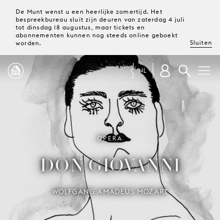
De Munt wenst u een heerlijke zomertijd. Het
bespreekbureau sluit zijn deuren van zaterdag 4 juli
tot dinsdag 18 augustus, maar tickets en
abonnementen kunnen nog steeds online geboekt
Sluiten
worden.
NL
PROGRAMMA
MAGAZINE
OPERA
DON GIOVANNI
TICKETS &
ABONNEMENTEN
WOLFGANG AMADEUS MOZART
UW
BEZOEK