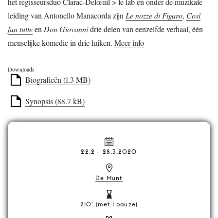
het regisseursduo Clarac-Delœuil > le lab en onder de muzikale
leiding van Antonello Manacorda zijn
Le nozze di Figaro
,
Così
fan tutte
en
Don Giovanni
drie delen van eenzelfde verhaal, één
menselijke komedie in drie luiken.
Meer info
Downloads
Biografieën (1.3 MB)
Synopsis (88.7 kB)
22.2
–
28.3.2020
De Munt
210' (met 1 pauze)