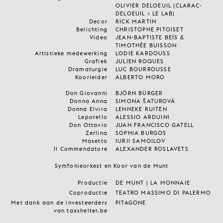
OLIVIER DELOEUIL (CLARAC-
DELOEUIL > LE LAB)
Decor
RICK MARTIN
Belichting
CHRISTOPHE PITOISET
Video
JEAN-BAPTISTE BEÏS &
TIMOTHÉE BUISSON
Artistieke medewerking
LODIE KARDOUSS
Grafiek
JULIEN ROQUES
Dramaturgie
LUC BOURROUSSE
Koorleider
ALBERTO MORO
Don Giovanni
BJÖRN BÜRGER
Donna Anna
SIMONA ŠATUROVÁ
Donna Elvira
LENNEKE RUITEN
Leporello
ALESSIO ARDUINI
Don Ottavio
JUAN FRANCISCO GATELL
Zerlina
SOPHIA BURGOS
Masetto
IURII SAMOILOV
Il Commendatore
ALEXANDER ROSLAVETS
Symfonieorkest en Koor van de Munt
Productie
DE MUNT | LA MONNAIE
Coproductie
TEATRO MASSIMO DI PALERMO
Met dank aan de investeerders
PITAGONE
van taxshelter.be