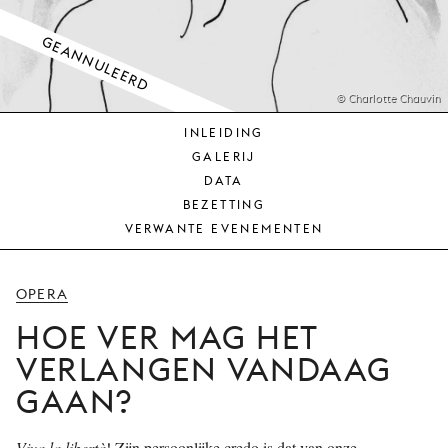
JONG
PUBLIEK
GEANNULEERD
DE
MUNT
© Charlotte Chauvin
INLEIDING
STEUN
GALERIJ
ONS
DATA
BEZETTING
VERWANTE EVENEMENTEN
OPERA
HOE VER MAG HET
VERLANGEN VANDAAG
GAAN?
Viva la libertà
! Zijn persoonlijke credo is dat van onze