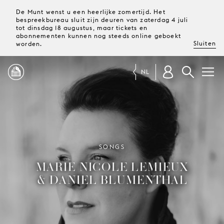
De Munt wenst u een heerlijke zomertijd. Het
bespreekbureau sluit zijn deuren van zaterdag 4 juli
tot dinsdag 18 augustus, maar tickets en
abonnementen kunnen nog steeds online geboekt
Sluiten
worden.
NL
PROGRAMMA
MAGAZINE
SONGS
MARIE-NICOLE LEMIEUX
TICKETS &
& DANIEL BLUMENTHAL
ABONNEMENTEN
UW
BEZOEK