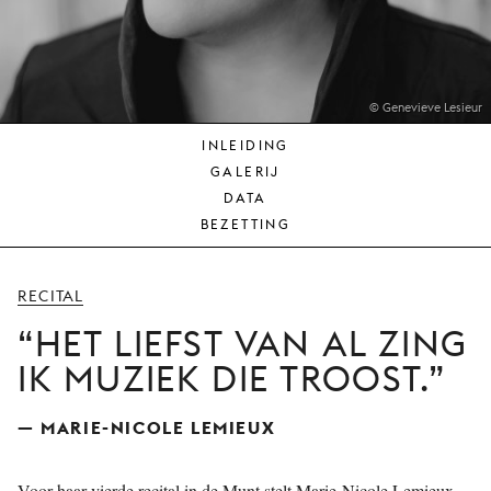
JONG
PUBLIEK
DE
MUNT
© Genevieve Lesieur
INLEIDING
STEUN
GALERIJ
ONS
DATA
BEZETTING
RECITAL
HET LIEFST VAN AL ZING
IK MUZIEK DIE TROOST.
— MARIE-NICOLE LEMIEUX
Voor haar vierde recital in de Munt stelt Marie-Nicole Lemieux