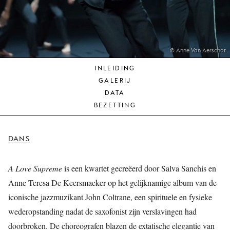
JONG
PUBLIEK
DE
MUNT
© Anne Van Aerschot
INLEIDING
STEUN
GALERIJ
ONS
DATA
BEZETTING
DANS
A Love Supreme
is een kwartet gecreëerd door Salva Sanchis en
Anne Teresa De Keersmaeker op het gelijknamige album van de
iconische jazzmuzikant John Coltrane, een spirituele en fysieke
wederopstanding nadat de saxofonist zijn verslavingen had
doorbroken. De choreografen blazen de extatische elegantie van