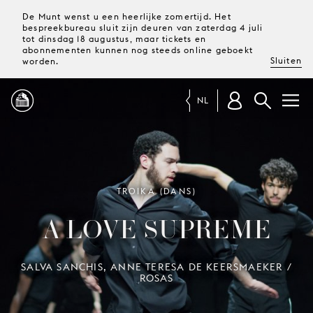
De Munt wenst u een heerlijke zomertijd. Het
bespreekbureau sluit zijn deuren van zaterdag 4 juli
tot dinsdag 18 augustus, maar tickets en
abonnementen kunnen nog steeds online geboekt
Sluiten
worden.
NL
PROGRAMMA
MAGAZINE
TROIKA (DANS)
A LOVE SUPREME
TICKETS &
ABONNEMENTEN
SALVA SANCHIS, ANNE TERESA DE KEERSMAEKER /
ROSAS
UW
BEZOEK