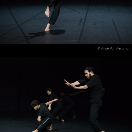
© Anne Van Aerschot