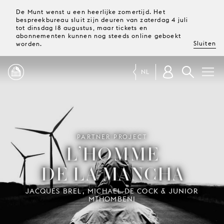
De Munt wenst u een heerlijke zomertijd. Het
bespreekbureau sluit zijn deuren van zaterdag 4 juli
tot dinsdag 18 augustus, maar tickets en
abonnementen kunnen nog steeds online geboekt
Sluiten
worden.
NL
PROGRAMMA
MAGAZINE
PARTNER PROJECT
L’HOMME
DE LA MANCHA
TICKETS &
ABONNEMENTEN
JACQUES BREL, MICHAEL DE COCK & JUNIOR
MTHOMBENI
UW
BEZOEK