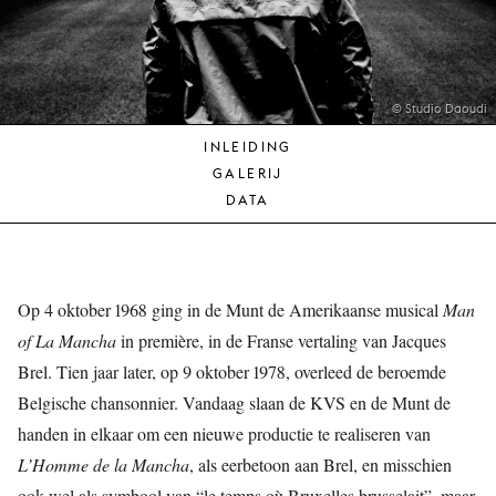
JONG
PUBLIEK
DE
MUNT
© Studio Daoudi
INLEIDING
STEUN
GALERIJ
ONS
DATA
Op 4 oktober 1968 ging in de Munt de Amerikaanse musical
Man
of La Mancha
in première, in de Franse vertaling van Jacques
Brel. Tien jaar later, op 9 oktober 1978, overleed de beroemde
Belgische chansonnier. Vandaag slaan de KVS en de Munt de
handen in elkaar om een nieuwe productie te realiseren van
L’Homme de la Mancha
, als eerbetoon aan Brel, en misschien
ook wel als symbool van “le temps où Bruxelles brusselait”, maar