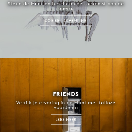
Steun de Munt en bescherm de toekomst van de
opera.
DOE EEN SCHENKING
FRIENDS
Verrijk je ervaring in de Munt met talloze
voordelen
LEES MEER