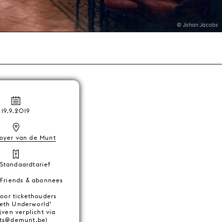
© Johan Jacobs
19.9.2019
Foyer van de Munt
 Standaardtarief
 Friends & abonnees
voor tickethouders
eth Underworld’
ijven verplicht via
ets@demunt.be
)