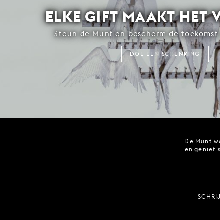
ELKE GIFT MAAKT HET 
Steun de Munt en bescherm de toekomst 
DOE EEN SCHENKING
De Munt wo
en geniet 
SCHRI