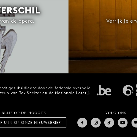
VERSCHIL
van de opera.
Verrijk je e
rdt gesubsidieerd door de federale overheid
steun van Tax Shelter en de Nationale Loterij.
BLIJF OP DE HOOGTE
VOLG ONS
JF U IN OP ONZE NIEUWSBRIEF