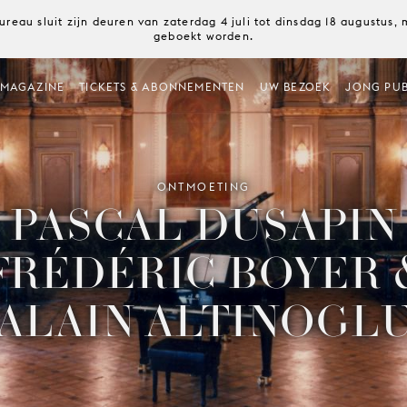
ureau sluit zijn deuren van zaterdag 4 juli tot dinsdag 18 augustus
geboekt worden.
MAGAZINE
TICKETS & ABONNEMENTEN
UW BEZOEK
JONG PUB
ONTMOETING
PASCAL DUSAPIN
FRÉDÉRIC BOYER 
ALAIN ALTINOGL