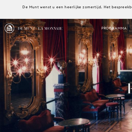
De Munt wenst u een heerlijke zomertijd. Het bespreekb
DE MUNT / LA MONNAIE
PROGRAMMA