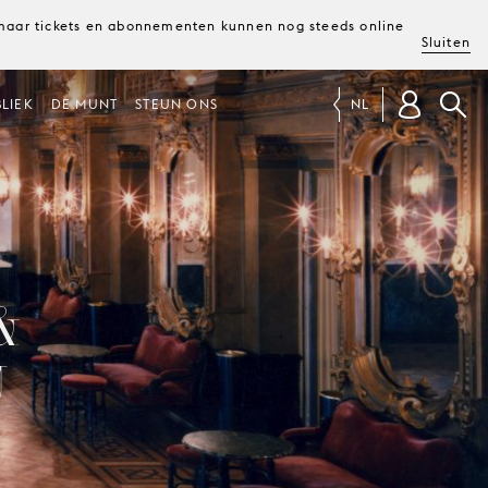
, maar tickets en abonnementen kunnen nog steeds online
Sluiten
LIEK
DE MUNT
STEUN ONS
NL
&
U