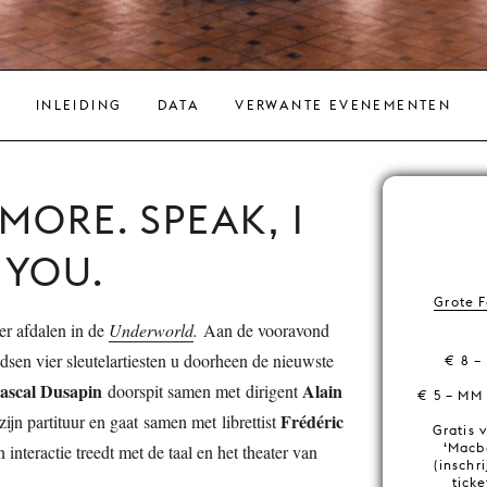
INLEIDING
DATA
VERWANTE EVENEMENTEN
MORE. SPEAK, I
 YOU.
Grote 
er afdalen in de
Underworld
.
Aan de vooravond
sen vier sleutelartiesten u doorheen de nieuwste
€ 8 –
ascal Dusapin
Alain
doorspit samen met dirigent
€ 5 – MM
Frédéric
zijn partituur en gaat samen met librettist
Gratis 
‘Macb
interactie treedt met de taal en het theater van
(inschr
tick