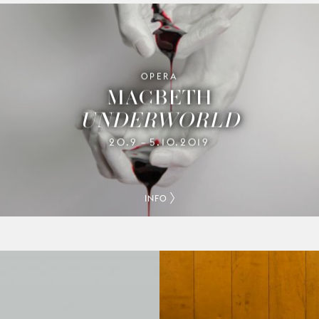
OPERA
MACBETH
UNDERWORLD
20.9
5.10.2019
–
INFO