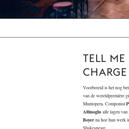
TELL ME 
CHARGE
Voorbereid is het nog bet
van de wereldpremière gid
P
Muntopera. Componist
Altinoglu
alle lagen van 
Boyer
na hoe hun werk in 
Shakespeare.