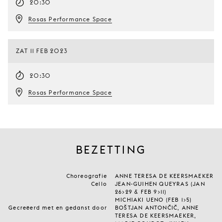
20:30
Rosas Performance Space
ZAT 11 FEB 2023
20:30
Rosas Performance Space
BEZETTING
Choreografie
ANNE TERESA DE KEERSMAEKER
Cello
JEAN-GUIHEN QUEYRAS (JAN
26>29 & FEB 9>11)
MICHIAKI UENO (FEB 1>5)
Gecreëerd met en gedanst door
BOŠTJAN ANTONČIČ, ANNE
TERESA DE KEERSMAEKER,