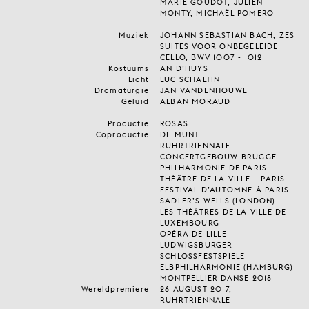
MARIE GOUDOT, JULIEN
MONTY, MICHAËL POMERO
Muziek
JOHANN SEBASTIAN BACH, ZES
SUITES VOOR ONBEGELEIDE
CELLO, BWV 1007 - 1012
Kostuums
AN D’HUYS
Licht
LUC SCHALTIN
Dramaturgie
JAN VANDENHOUWE
Geluid
ALBAN MORAUD
Productie
ROSAS
Coproductie
DE MUNT
RUHRTRIENNALE
CONCERTGEBOUW BRUGGE
PHILHARMONIE DE PARIS –
THÉÂTRE DE LA VILLE – PARIS –
FESTIVAL D’AUTOMNE À PARIS
SADLER’S WELLS (LONDON)
LES THÉÂTRES DE LA VILLE DE
LUXEMBOURG
OPÉRA DE LILLE
LUDWIGSBURGER
SCHLOSSFESTSPIELE
ELBPHILHARMONIE (HAMBURG)
MONTPELLIER DANSE 2018
Wereldpremiere
26 AUGUST 2017,
RUHRTRIENNALE