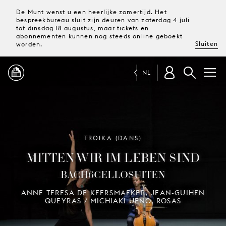
De Munt wenst u een heerlijke zomertijd. Het
bespreekbureau sluit zijn deuren van zaterdag 4 juli
tot dinsdag 18 augustus, maar tickets en
abonnementen kunnen nog steeds online geboekt
Sluiten
worden.
NL
PROGRAMMA
MAGAZINE
TROIKA (DANS)
MITTEN WIR IM LEBEN SIND
TICKETS &
BACH6CELLOSUITEN
ABONNEMENTEN
ANNE TERESA DE KEERSMAEKER, JEAN-GUIHEN
QUEYRAS / MICHIAKI UENO, ROSAS
UW
BEZOEK