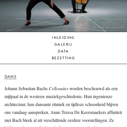
JONG
PUBLIEK
DE
MUNT
© Anne Van Aerschot
INLEIDING
STEUN
GALERIJ
ONS
DATA
BEZETTING
DANS
Johann Sebastian Bachs
Cellosuites
worden beschouwd als een
mijlpaal in de westerse muziekgeschiedenis. Hun ingenieuze
architectuur, hun dansante ritmiek en tijdloze schoonheid blijven
ons vandaag aanspreken. Anne Teresa De Keersmaekers affiniteit
met Bach bleek al uit verschillende eerdere voorstellingen. Ze