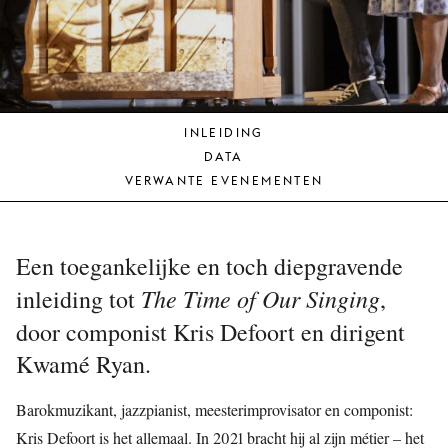
JONG
PUBLIEK
DE
MUNT
INLEIDING
STEUN
DATA
ONS
VERWANTE EVENEMENTEN
Een toegankelijke en toch diepgravende
The Time of Our Singing
inleiding tot
,
door
componist Kris Defoort en dirigent
Kwamé Ryan.
Barokmuzikant, jazzpianist, meesterimprovisator en componist:
Kris Defoort is het allemaal. In 2021 bracht hij al zijn métier – het