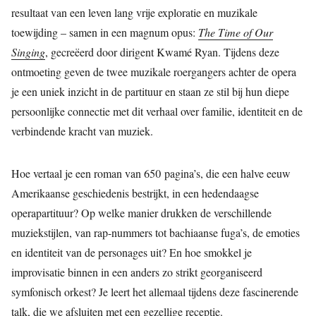
resultaat van een leven lang vrije exploratie en muzikale
toewijding – samen in een magnum opus:
The Time of Our
Singing
, gecreëerd door dirigent Kwamé Ryan. Tijdens deze
ontmoeting geven de twee muzikale roergangers achter de opera
je een uniek inzicht in de partituur en staan ze stil bij hun diepe
persoonlijke connectie met dit verhaal over familie, identiteit en de
verbindende kracht van muziek.
Hoe vertaal je een roman van 650 pagina’s, die een halve eeuw
Amerikaanse geschiedenis bestrijkt, in een hedendaagse
operapartituur? Op welke manier drukken de verschillende
muziekstijlen, van rap-nummers tot bachiaanse fuga’s, de emoties
en identiteit van de personages uit? En hoe smokkel je
improvisatie binnen in een anders zo strikt georganiseerd
symfonisch orkest? Je leert het allemaal tijdens deze fascinerende
talk, die we afsluiten met een gezellige receptie.