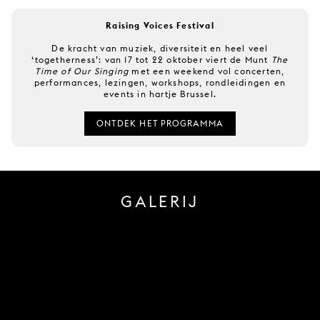
Raising Voices Festival
De kracht van muziek, diversiteit en heel veel
‘togetherness’: van 17 tot 22 oktober viert de Munt
The
Time of Our Singing
met een weekend vol concerten,
performances, lezingen, workshops, rondleidingen en
events in hartje Brussel.
ONTDEK HET PROGRAMMA
GALERIJ