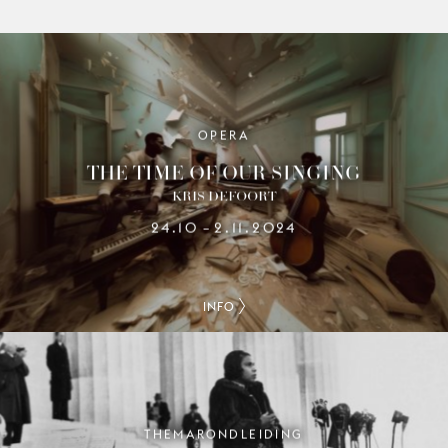
OPERA
THE TIME OF OUR SINGING
KRIS DEFOORT
24.10
2.11.2024
–
INFO
THEMARONDLEIDING