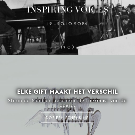
INSPIRING VOICES
19
20.10.2024
–
INFO
ELKE GIFT MAAKT HET VERSCHIL
Steun de Munt en bescherm de toekomst van de
opera.
DOE EEN SCHENKING