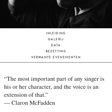
JONG
PUBLIEK
DE
MUNT
INLEIDING
STEUN
GALERIJ
ONS
DATA
BEZETTING
VERWANTE EVENEMENTEN
“The most important part of any singer is
his or her character, and the voice is an
extension of that.”
— Claron McFadden