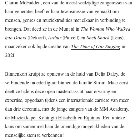
Claron McFadden, een van de meest veelzijdige zangeressen van
haar generatie, heeft er haar levensmissie van gemaakt om
mensen, genres en muziektradities met elkaar in verbinding te
brengen. Dat deed ze in de Munt al in
The Woman Who Walked
into Doors
(Defoort),
Arthur
(Purcell) en
Shell Shock
(Lens),
maar zeker ook bij de creatie van
The Time of Our Singing
in
2021.
Binnenkort kruipt ze opnieuw in de huid van Delia Daley, de
verbindende moederfiguur binnen de familie Strom. Maar eerst
deelt ze tijdens deze open masterclass al haar ervaring en
expertise, opgedaan tijdens een internationale carrière van meer
dan drie decennia, met de jonge zangers van de MM Academy,
de
Muziekkapel Koningin Elisabeth
en
Equinox
. Een unieke
kans om samen met haar de oneindige mogelijkheden van de
menselijke stem te verkennen!