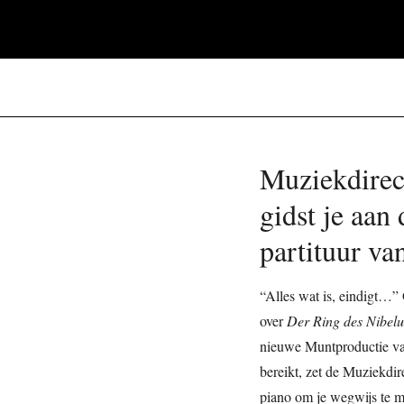
Muziekdirec
gidst je aan
partituur va
“Alles wat is, eindigt…
over
Der Ring des Nibel
nieuwe Muntproductie v
bereikt, zet de Muziekdir
piano om je wegwijs te ma