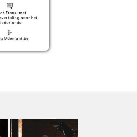
het Frans, met
nvertaling naar het
Nederlands
nts@demunt.be