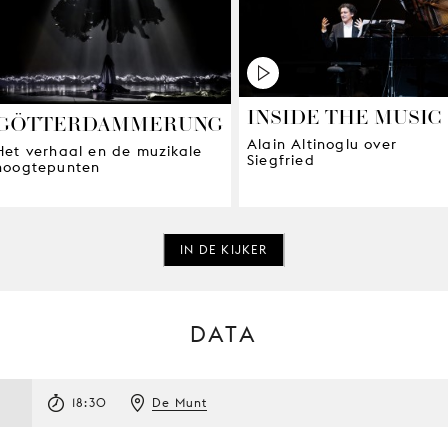
INSIDE THE MUSIC
GÖTTERDAMMERUNG
Alain Altinoglu over
Het verhaal en de muzikale
Siegfried
hoogtepunten
IN DE KIJKER
DATA
18:30
De Munt