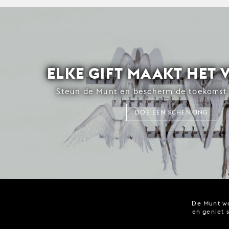
ELKE GIFT MAAKT HET 
Steun de Munt en bescherm de toekomst 
DOE EEN SCHENKING
De Munt wo
en geniet 