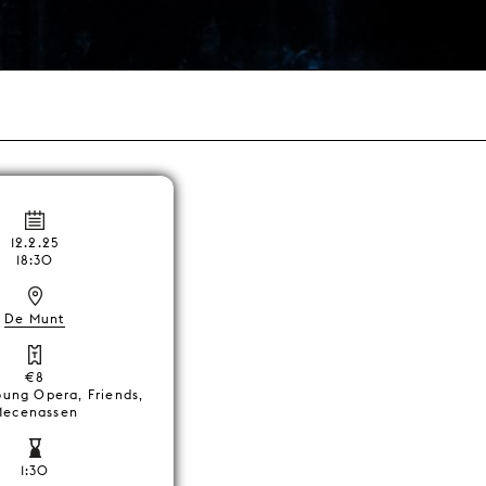
12.2.25
18:30
De Munt
€8
oung Opera, Friends,
ecenassen
1:30