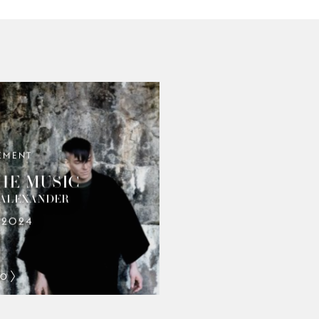
EMENT
HE MUSIC
 ALEXANDER
.2024
FO