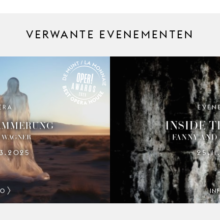
VERWANTE EVENEMENTEN
ERA
EVEN
OPER! AWARDS 2025
INSIDE T
ÄMMERUNG
FANNY AND
 WAGNER
.3.2025
25.11
FO
IN