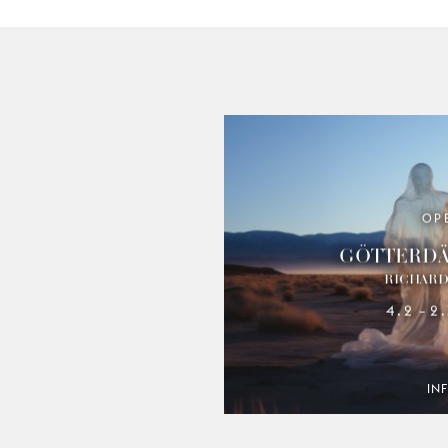
OP
GÖTTER­D
RICHARD
4.2
2
–
IN