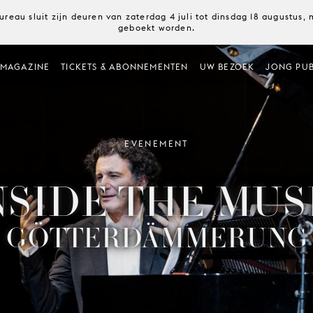
ureau sluit zijn deuren van zaterdag 4 juli tot dinsdag 18 augustus
geboekt worden.
MAGAZINE
TICKETS & ABONNEMENTEN
UW BEZOEK
JONG PUB
EVENEMENT
NSIDE THE MUS
GÖTTERDÄMMERUNG