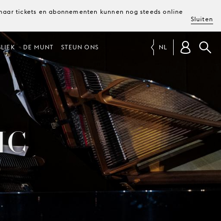
, maar tickets en abonnementen kunnen nog steeds online
Sluiten
LIEK
DE MUNT
STEUN ONS
NL
IC