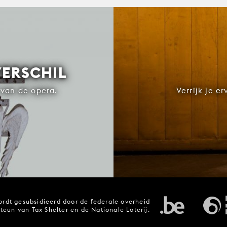
VERSCHIL
van de opera.
Verrijk je e
rdt gesubsidieerd door de federale overheid
steun van Tax Shelter en de Nationale Loterij.