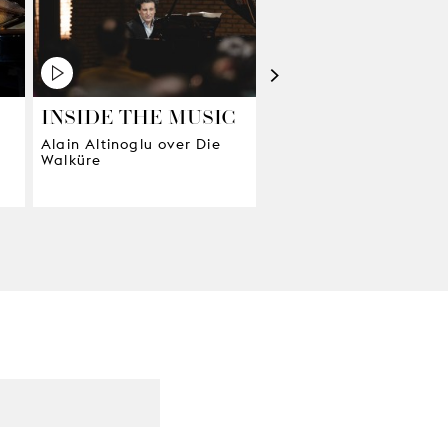
>
INSIDE THE MUSIC
INSIDE THE MU
Alain Altinoglu over Die
Alain Altinoglu over 
Walküre
Rheingold