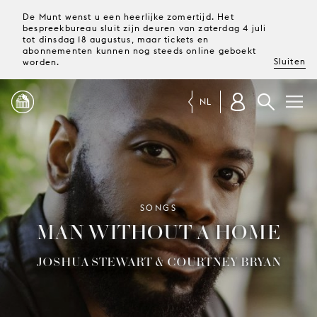
De Munt wenst u een heerlijke zomertijd. Het
bespreekbureau sluit zijn deuren van zaterdag 4 juli
tot dinsdag 18 augustus, maar tickets en
abonnementen kunnen nog steeds online geboekt
Sluiten
worden.
NL
PROGRAMMA
MAGAZINE
SONGS
MAN WITHOUT A HOME
TICKETS &
ABONNEMENTEN
JOSHUA STEWART & COURTNEY BRYAN
UW
BEZOEK