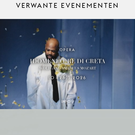
VERWANTE EVENEMENTEN
OPERA
IDOMENEO, RE DI CRETA
WOLFGANG AMADEUS MOZART
10
28.3.2026
–
INFO