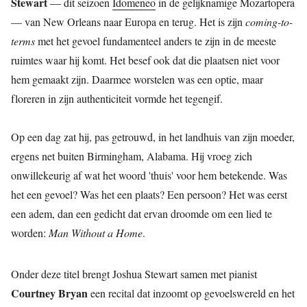
Stewart
— dit seizoen
Idomeneo
in de gelijknamige Mozartopera
— van New Orleans naar Europa en terug. Het is zijn
coming-to-
terms
met het gevoel fundamenteel anders te zijn in de meeste
ruimtes waar hij komt. Het besef ook dat die plaatsen niet voor
hem gemaakt zijn. Daarmee worstelen was een optie, maar
floreren in zijn authenticiteit vormde het tegengif.
Op een dag zat hij, pas getrouwd, in het landhuis van zijn moeder,
ergens net buiten Birmingham, Alabama. Hij vroeg zich
onwillekeurig af wat het woord 'thuis' voor hem betekende. Was
het een gevoel? Was het een plaats? Een persoon? Het was eerst
een adem, dan een gedicht dat ervan droomde om een lied te
worden:
Man Without a Home
.
Onder deze titel brengt Joshua Stewart samen met pianist
Courtney Bryan
een recital dat inzoomt op gevoelswereld en het