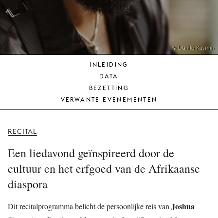
JONG
PUBLIEK
DE
MUNT
© Danilo Kusmin
INLEIDING
STEUN
DATA
ONS
BEZETTING
VERWANTE EVENEMENTEN
RECITAL
Een liedavond geïnspireerd door de
cultuur en het erfgoed van de Afrikaanse
diaspora
Joshua
Dit recitalprogramma belicht de persoonlijke reis van