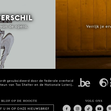
VERSCHIL
van de opera.
Verrijk je e
rdt gesubsidieerd door de federale overheid
steun van Tax Shelter en de Nationale Loterij.
BLIJF OP DE HOOGTE
VOLG ONS
JF U IN OP ONZE NIEUWSBRIEF