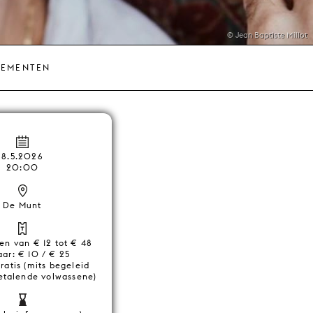
© Jean Baptiste Millot
NEMENTEN
8.5.2026
20:00
De Munt
zen van € 12 tot € 48
aar: € 10 / € 25
Gratis (mits begeleid
etalende volwassene)