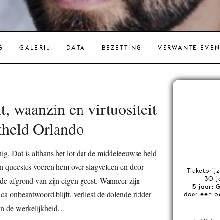
G
GALERIJ
DATA
BEZETTING
VERWANTE EVE
t, waanzin en virtuositeit
kheld Orlando
. Dat is althans het lot dat de middeleeuwse held
jn queestes voeren hem over slagvelden en door
Ticketprij
-30 j
de afgrond van zijn eigen geest. Wanneer zijn
-15 jaar: 
ica onbeantwoord blijft, verliest de dolende ridder
door een b
an de werkelijkheid…