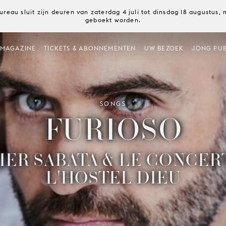
ureau sluit zijn deuren van zaterdag 4 juli tot dinsdag 18 augustus
geboekt worden.
MAGAZINE
TICKETS & ABONNEMENTEN
UW BEZOEK
JONG PUB
SONGS
FURIOSO
IER SABATA & LE CONCER
L'HOSTEL DIEU