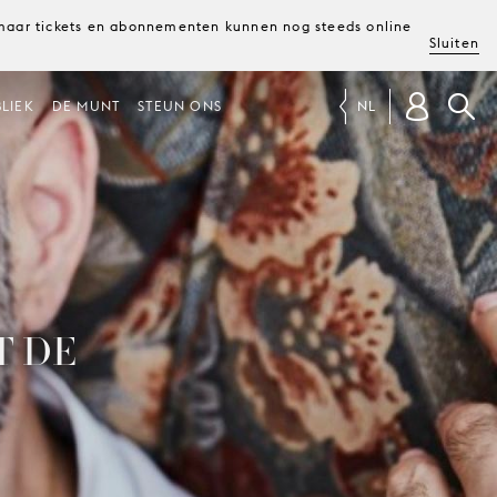
, maar tickets en abonnementen kunnen nog steeds online
Sluiten
LIEK
DE MUNT
STEUN ONS
NL
T DE