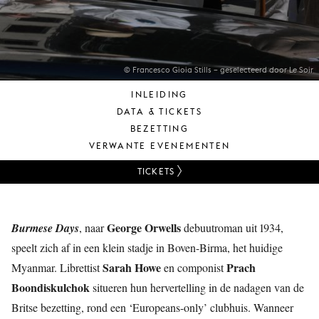
JONG
PUBLIEK
DE
MUNT
© Francesco Gioia Stills – geselecteerd door Le Soir
INLEIDING
STEUN
DATA & TICKETS
ONS
BEZETTING
VERWANTE EVENEMENTEN
TICKETS
George Orwells
Burmese Days
, naar
debuutroman uit 1934,
speelt zich af in een klein stadje in Boven-Birma, het huidige
Sarah Howe
Prach
Myanmar. Librettist
en componist
Boondiskulchok
situeren hun hervertelling in de nadagen van de
Britse bezetting, rond een ‘Europeans-only’ clubhuis. Wanneer