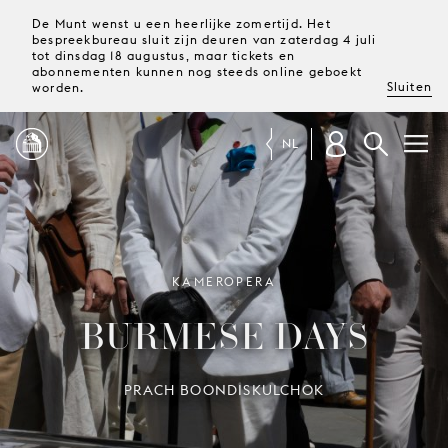
De Munt wenst u een heerlijke zomertijd. Het
bespreekbureau sluit zijn deuren van zaterdag 4 juli
tot dinsdag 18 augustus, maar tickets en
abonnementen kunnen nog steeds online geboekt
Sluiten
worden.
NL
PROGRAMMA
MAGAZINE
KAMEROPERA
BURMESE DAYS
TICKETS &
ABONNEMENTEN
PRACH BOONDISKULCHOK
UW
BEZOEK