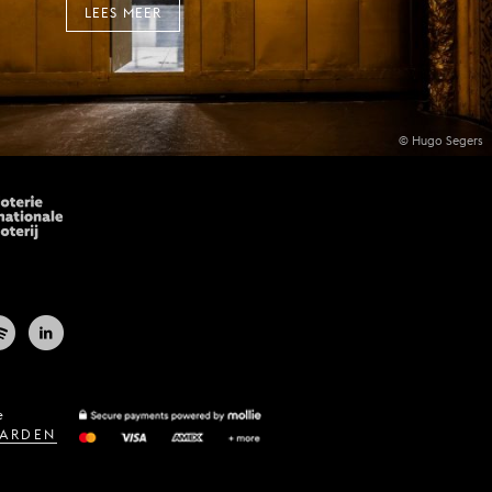
LEES MEER
© Hugo Segers
e
ARDEN