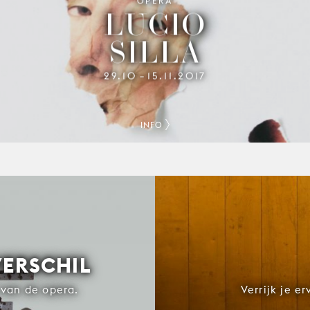
OPERA
LUCIO
SILLA
29.10
15.11.2017
–
INFO
VERSCHIL
van de opera.
Verrijk je e