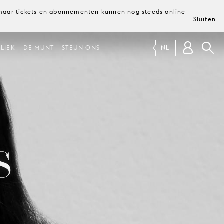
, maar tickets en abonnementen kunnen nog steeds online
Sluiten
LIEK
DE MUNT
STEUN ONS
NL
S