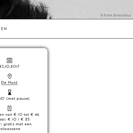
© Frank Bonitatibus
TEN
23.10.2017
De Munt
30' (met pauze)
zen van € 10 tot € 46
aar: € 10 / € 25
ar: gratis met een
volwassene