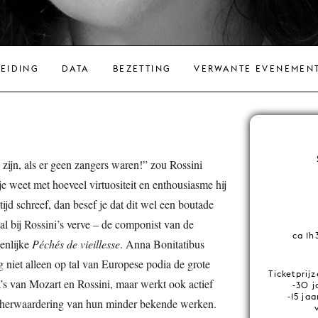
LEIDING
DATA
BEZETTING
VERWANTE EVENEMEN
zijn, als er geen zangers waren!” zou Rossini
e weet met hoeveel virtuositeit en enthousiasme hij
 tijd schreef, dan besef je dat dit wel een boutade
al bij Rossini’s verve – de componist van de
ca 1h
enlijke
Péchés de vieillesse
. Anna Bonitatibus
g niet alleen op tal van Europese podia de grote
Ticketprij
’s van Mozart en Rossini, maar werkt ook actief
-30 j
-15 ja
 herwaardering van hun minder bekende werken.