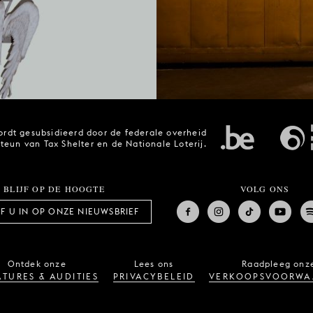
rdt gesubsidieerd door de federale overheid
steun van Tax Shelter en de Nationale Loterij.
BLIJF OP DE HOOGTE
VOLG ONS
JF U IN OP ONZE NIEUWSBRIEF
Ontdek onze
Lees ons
Raadpleeg onz
TURES & AUDITIES
PRIVACYBELEID
VERKOOPSVOORWA