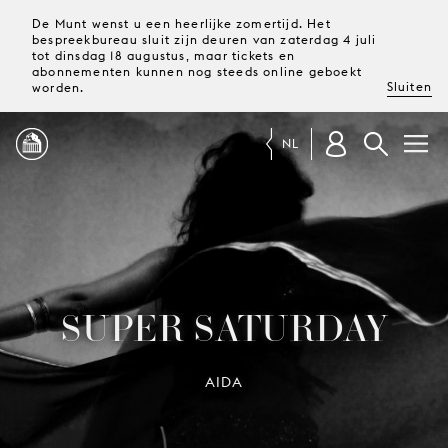
De Munt wenst u een heerlijke zomertijd. Het
bespreekbureau sluit zijn deuren van zaterdag 4 juli
tot dinsdag 18 augustus, maar tickets en
abonnementen kunnen nog steeds online geboekt
Sluiten
worden.
NL
PROGRAMMA
MAGAZINE
SUPER SATURDAY
TICKETS &
ABONNEMENTEN
AIDA
UW
BEZOEK