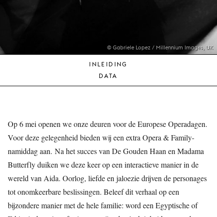
JONG
PUBLIEK
DE
MUNT
© Gabriele Lopez / Millennium Images, UK
INLEIDING
STEUN
DATA
ONS
Op 6 mei openen we onze deuren voor de Europese Operadagen.
Voor deze gelegenheid bieden wij een extra Opera & Family-
namiddag aan. Na het succes van De Gouden Haan en Madama
Butterfly duiken we deze keer op een interactieve manier in de
wereld van Aida. Oorlog, liefde en jaloezie drijven de personages
tot onomkeerbare beslissingen. Beleef dit verhaal op een
bijzondere manier met de hele familie: word een Egyptische of